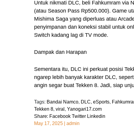
Untuk nikmati DLC, beli Fahkumram via 
(atau Season Pass Rp500.000). Game utam
Mishima Saga yang diperluas atau Arcad
penyimpanan dan koneksi stabil untuk onli
Switch kadang lag di TV mode.
Dampak dan Harapan
Sementara itu, DLC ini perkuat posisi Tek
ngarep lebih banyak karakter DLC, sepe
angin segar buat Tekken 8. Jadi, siap unju
Tags:
Bandai Namco
,
DLC
,
eSports
,
Fahkumr
Tekken 8
,
viral
,
Yanogari17.com
Share:
Facebook
Twitter
Linkedin
May 17, 2025
|
admin