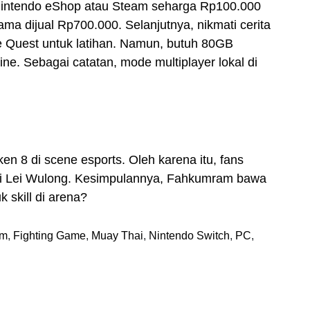
Nintendo eShop atau Steam seharga Rp100.000
a dijual Rp700.000. Selanjutnya, nikmati cerita
e Quest untuk latihan. Namun, butuh 80GB
ne. Sebagai catatan, mode multiplayer lokal di
ken 8 di scene esports. Oleh karena itu, fans
rti Lei Wulong. Kesimpulannya, Fahkumram bawa
k skill di arena?
am
,
Fighting Game
,
Muay Thai
,
Nintendo Switch
,
PC
,