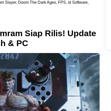
m Slayer
,
Doom The Dark Ages
,
FPS
,
id Software
,
mram Siap Rilis! Update
ch & PC