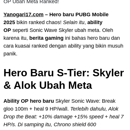
OP Ubah Meta Ranked!
Yanogari17.com
– Hero baru PUBG Mobile
2025
bikin ranked chaos!
Selain itu
,
ability
OP
seperti Sonic Wave Skyler ubah meta. Oleh
karena itu,
berita gaming
ini bahas hero baru dan
cara kuasai ranked dengan ability yang bikin musuh
panik.
Hero Baru S-Tier: Skyler
& Alok Ubah Meta
Ability OP hero baru
Skyler Sonic Wave: Break
gloo 100m + heal 9 HP/wall.
Terlebih dahulu, Alok
Drop the Beat: +10% damage +15% speed + heal 7
HP/s. Di samping itu, Chrono shield 600