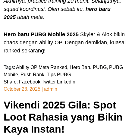
Akhirnya, practice training 20 menit. Selanjutnya,
squad koordinasi. Oleh sebab itu,
hero baru
2025
ubah meta.
H
ero baru PUBG Mobile 2025
Skyler & Alok bikin
chaos dengan ability OP. Dengan demikian, kuasai
ranked sekarang!
Tags:
Ability OP Meta Ranked
,
Hero Baru PUBG
,
PUBG
Mobile
,
Push Rank
,
Tips PUBG
Share:
Facebook
Twitter
Linkedin
October 23, 2025
|
admin
Vikendi 2025 Gila: Spot
Loot Rahasia yang Bikin
Kaya Instan!