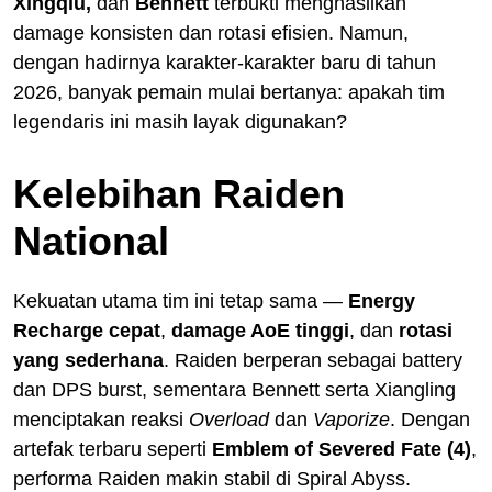
Xingqiu,
dan
Bennett
terbukti menghasilkan
damage konsisten dan rotasi efisien. Namun,
dengan hadirnya karakter-karakter baru di tahun
2026, banyak pemain mulai bertanya: apakah tim
legendaris ini masih layak digunakan?
Kelebihan Raiden
National
Kekuatan utama tim ini tetap sama —
Energy
Recharge cepat
,
damage AoE tinggi
, dan
rotasi
yang sederhana
. Raiden berperan sebagai battery
dan DPS burst, sementara Bennett serta Xiangling
menciptakan reaksi
Overload
dan
Vaporize
. Dengan
artefak terbaru seperti
Emblem of Severed Fate (4)
,
performa Raiden makin stabil di Spiral Abyss.