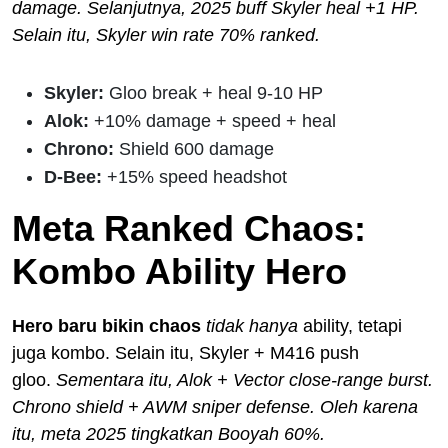
damage. Selanjutnya, 2025 buff Skyler heal +1 HP.
Selain itu, Skyler win rate 70% ranked.
Skyler:
Gloo break + heal 9-10 HP
Alok:
+10% damage + speed + heal
Chrono:
Shield 600 damage
D-Bee:
+15% speed headshot
Meta Ranked Chaos:
Kombo Ability Hero
Hero baru bikin chaos
tidak hanya
ability, tetapi
juga kombo. Selain itu, Skyler + M416 push
gloo.
Sementara itu, Alok + Vector close-range burst.
Chrono shield + AWM sniper defense. Oleh karena
itu, meta 2025 tingkatkan Booyah 60%.