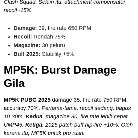
Clash Squad. Selain itu, attachment compensator
recoil -15%.
Damage:
39, fire rate 650 RPM
Recoil:
Rendah 75%
Magazine:
30 peluru
Buff 2025:
Stability +5%
MP5K: Burst Damage
Gila
MP5K PUBG 2025
damage 35, fire rate 750 RPM,
accuracy 70%.
Pertama-tama, recoil sedang, bagus
10-30m.
Kedua
, magazine 30, fire rate lebih cepat
UMP45.
Ketiga
, 2025 patch buff hip-fire +10%. Oleh
karena itu, MP5K untuk pro rush.