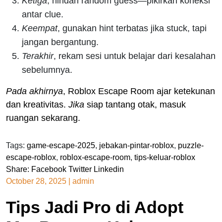
Ketiga
, hindari random guess—pikirkan koneksi
antar clue.
Keempat
, gunakan hint terbatas jika stuck, tapi
jangan bergantung.
Terakhir
, rekam sesi untuk belajar dari kesalahan
sebelumnya.
Pada akhirnya
, Roblox Escape Room ajar ketekunan
dan kreativitas.
Jika
siap tantang otak, masuk
ruangan sekarang.
Tags:
game-escape-2025
,
jebakan-pintar-roblox
,
puzzle-
escape-roblox
,
roblox-escape-room
,
tips-keluar-roblox
Share:
Facebook
Twitter
Linkedin
October 28, 2025
|
admin
Tips Jadi Pro di Adopt