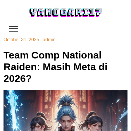
Skip
to
content
October 31, 2025
|
admin
Team Comp National
Raiden: Masih Meta di
2026?