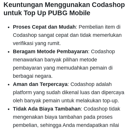
Keuntungan Menggunakan Codashop
untuk Top Up PUBG Mobile
Proses Cepat dan Mudah
: Pembelian item di
Codashop sangat cepat dan tidak memerlukan
verifikasi yang rumit.
Beragam Metode Pembayaran
: Codashop
menawarkan banyak pilihan metode
pembayaran yang memudahkan pemain di
berbagai negara.
Aman dan Terpercaya
: Codashop adalah
platform yang sudah dikenal luas dan dipercaya
oleh banyak pemain untuk melakukan top-up.
Tidak Ada Biaya Tambahan
: Codashop tidak
mengenakan biaya tambahan pada proses
pembelian, sehingga Anda mendapatkan nilai