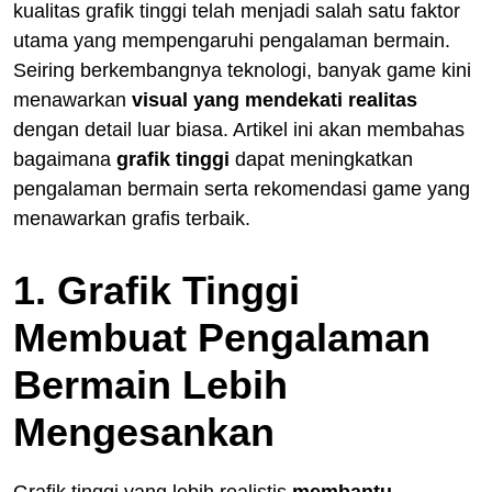
kualitas grafik tinggi telah menjadi salah satu faktor
utama yang mempengaruhi pengalaman bermain.
Seiring berkembangnya teknologi, banyak game kini
menawarkan
visual yang mendekati realitas
dengan detail luar biasa. Artikel ini akan membahas
bagaimana
grafik tinggi
dapat meningkatkan
pengalaman bermain serta rekomendasi game yang
menawarkan grafis terbaik.
1. Grafik Tinggi
Membuat Pengalaman
Bermain Lebih
Mengesankan
Grafik tinggi yang lebih realistis
membantu