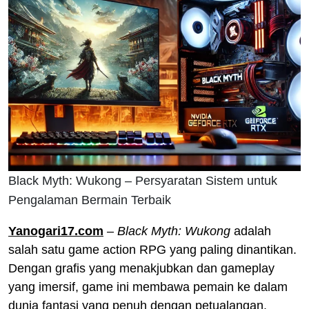
Black Myth: Wukong – Persyaratan Sistem untuk
Pengalaman Bermain Terbaik
Yanogari17.com
–
Black Myth: Wukong
adalah
salah satu game action RPG yang paling dinantikan.
Dengan grafis yang menakjubkan dan gameplay
yang imersif, game ini membawa pemain ke dalam
dunia fantasi yang penuh dengan petualangan.