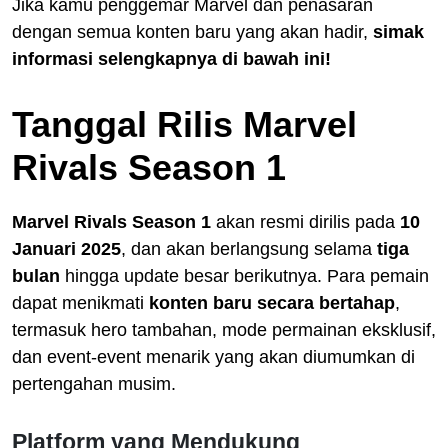
Jika kamu penggemar Marvel dan penasaran
dengan semua konten baru yang akan hadir,
simak
informasi selengkapnya di bawah ini!
Tanggal Rilis Marvel
Rivals Season 1
Marvel Rivals Season 1
akan resmi dirilis pada
10
Januari 2025
, dan akan berlangsung selama
tiga
bulan
hingga update besar berikutnya. Para pemain
dapat menikmati
konten baru secara bertahap
,
termasuk hero tambahan, mode permainan eksklusif,
dan event-event menarik yang akan diumumkan di
pertengahan musim.
Platform yang Mendukung