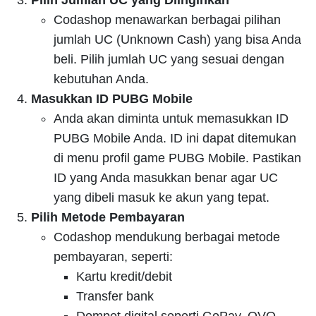
Codashop menawarkan berbagai pilihan
jumlah UC (Unknown Cash) yang bisa Anda
beli. Pilih jumlah UC yang sesuai dengan
kebutuhan Anda.
Masukkan ID PUBG Mobile
Anda akan diminta untuk memasukkan ID
PUBG Mobile Anda. ID ini dapat ditemukan
di menu profil game PUBG Mobile. Pastikan
ID yang Anda masukkan benar agar UC
yang dibeli masuk ke akun yang tepat.
Pilih Metode Pembayaran
Codashop mendukung berbagai metode
pembayaran, seperti:
Kartu kredit/debit
Transfer bank
Dompet digital seperti GoPay, OVO,