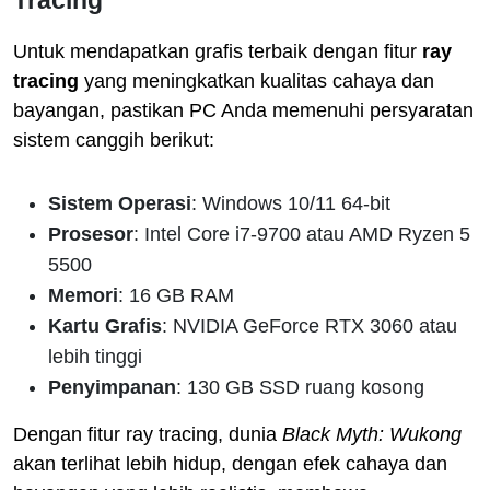
Untuk mendapatkan grafis terbaik dengan fitur
ray
tracing
yang meningkatkan kualitas cahaya dan
bayangan, pastikan PC Anda memenuhi persyaratan
sistem canggih berikut:
Sistem Operasi
: Windows 10/11 64-bit
Prosesor
: Intel Core i7-9700 atau AMD Ryzen 5
5500
Memori
: 16 GB RAM
Kartu Grafis
: NVIDIA GeForce RTX 3060 atau
lebih tinggi
Penyimpanan
: 130 GB SSD ruang kosong
Dengan fitur ray tracing, dunia
Black Myth: Wukong
akan terlihat lebih hidup, dengan efek cahaya dan