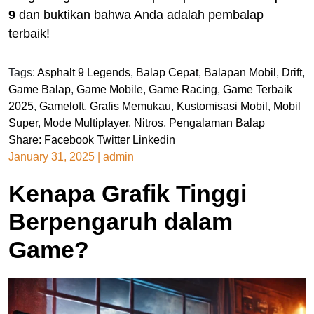
9
dan buktikan bahwa Anda adalah pembalap
terbaik!
Tags:
Asphalt 9 Legends
,
Balap Cepat
,
Balapan Mobil
,
Drift
,
Game Balap
,
Game Mobile
,
Game Racing
,
Game Terbaik
2025
,
Gameloft
,
Grafis Memukau
,
Kustomisasi Mobil
,
Mobil
Super
,
Mode Multiplayer
,
Nitros
,
Pengalaman Balap
Share:
Facebook
Twitter
Linkedin
January 31, 2025
|
admin
Kenapa Grafik Tinggi
Berpengaruh dalam
Game?