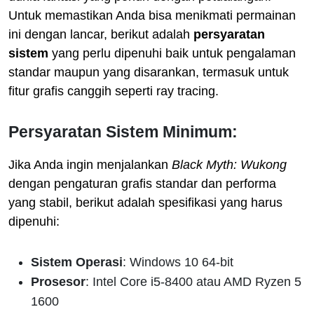
Untuk memastikan Anda bisa menikmati permainan
ini dengan lancar, berikut adalah
persyaratan
sistem
yang perlu dipenuhi baik untuk pengalaman
standar maupun yang disarankan, termasuk untuk
fitur grafis canggih seperti ray tracing.
Persyaratan Sistem Minimum:
Jika Anda ingin menjalankan
Black Myth: Wukong
dengan pengaturan grafis standar dan performa
yang stabil, berikut adalah spesifikasi yang harus
dipenuhi:
Sistem Operasi
: Windows 10 64-bit
Prosesor
: Intel Core i5-8400 atau AMD Ryzen 5
1600