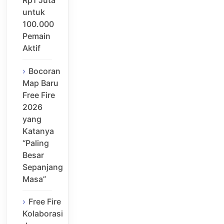
untuk
100.000
Pemain
Aktif
Bocoran
Map Baru
Free Fire
2026
yang
Katanya
“Paling
Besar
Sepanjang
Masa”
Free Fire
Kolaborasi