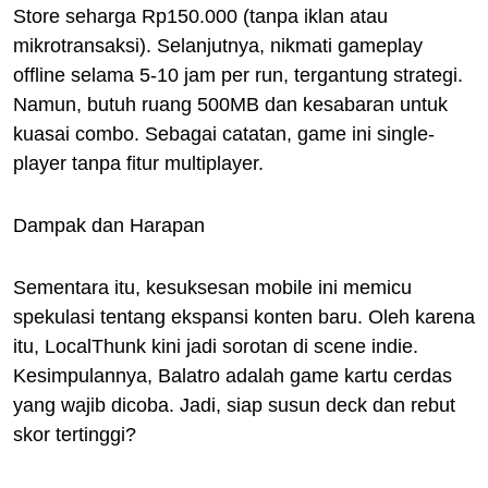
Store seharga Rp150.000 (tanpa iklan atau
mikrotransaksi). Selanjutnya, nikmati gameplay
offline selama 5-10 jam per run, tergantung strategi.
Namun, butuh ruang 500MB dan kesabaran untuk
kuasai combo. Sebagai catatan, game ini single-
player tanpa fitur multiplayer.
Dampak dan Harapan
Sementara itu, kesuksesan mobile ini memicu
spekulasi tentang ekspansi konten baru. Oleh karena
itu, LocalThunk kini jadi sorotan di scene indie.
Kesimpulannya, Balatro adalah game kartu cerdas
yang wajib dicoba. Jadi, siap susun deck dan rebut
skor tertinggi?