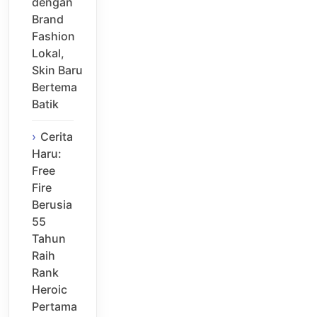
dengan
Brand
Fashion
Lokal,
Skin Baru
Bertema
Batik
Cerita
Haru:
Free
Fire
Berusia
55
Tahun
Raih
Rank
Heroic
Pertama