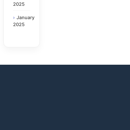
2025
January
2025