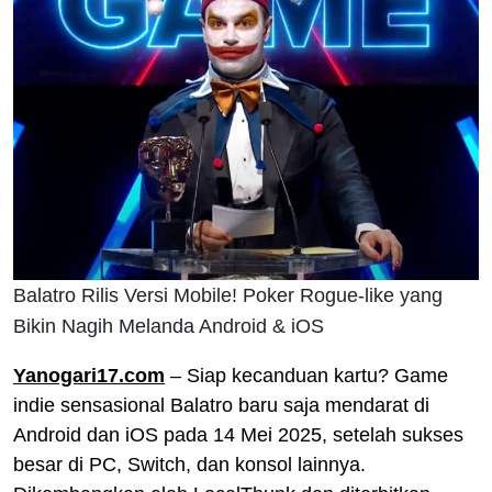
Balatro Rilis Versi Mobile! Poker Rogue-like yang
Bikin Nagih Melanda Android & iOS
Yanogari17.com
– Siap kecanduan kartu? Game
indie sensasional Balatro baru saja mendarat di
Android dan iOS pada 14 Mei 2025, setelah sukses
besar di PC, Switch, dan konsol lainnya.