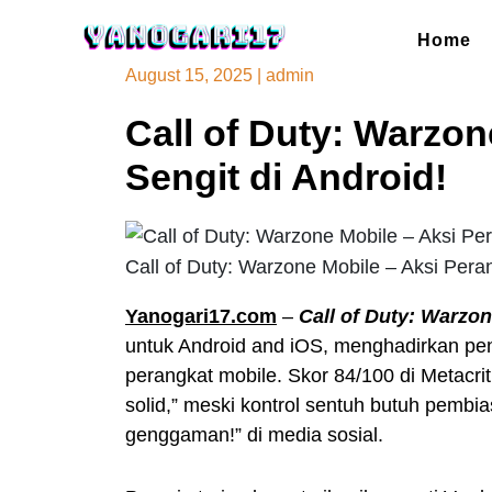
Skip
to
Home
content
August 15, 2025
|
admin
Call of Duty: Warzon
Sengit di Android!
Call of Duty: Warzone Mobile – Aksi Peran
Yanogari17.com
–
Call of Duty: Warzo
untuk Android and iOS, menghadirkan pen
perangkat mobile. Skor 84/100 di Metacriti
solid,” meski kontrol sentuh butuh pemb
genggaman!” di media sosial.