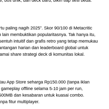
, bos unik, dan deck baru, bikin tiap sesi beda.
 paling nagih 2025”. Skor 90/100 di Metacritic
orm lain membuktikan popularitasnya. Tak hanya itu,
sentuh intuitif dan grafis retro yang tetap memukau
tantangan harian dan leaderboard global untuk
mai share strategi deck di komunitas lokal.
 atau App Store seharga Rp150.000 (tanpa iklan
i gameplay offline selama 5-10 jam per run,
g 500MB dan kesabaran untuk kuasai combo.
pa fitur multiplayer.