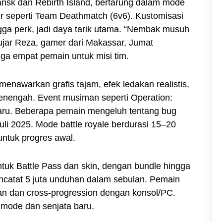
dansk dan Rebirth Island, bertarung dalam mode
yer seperti Team Deathmatch (6v6). Kustomisasi
gga perk, jadi daya tarik utama. “Nembak musuh
” ujar Reza, gamer dari Makassar, Jumat
ga empat pemain untuk misi tim.
enawarkan grafis tajam, efek ledakan realistis,
menengah. Event musiman seperti Operation:
aru. Beberapa pemain mengeluh tentang bug
Juli 2025. Mode battle royale berdurasi 15–20
untuk progres awal.
ntuk Battle Pass dan skin, dengan bundle hingga
encatat 5 juta unduhan dalam sebulan. Pemain
an dan cross-progression dengan konsol/PC.
mode dan senjata baru.