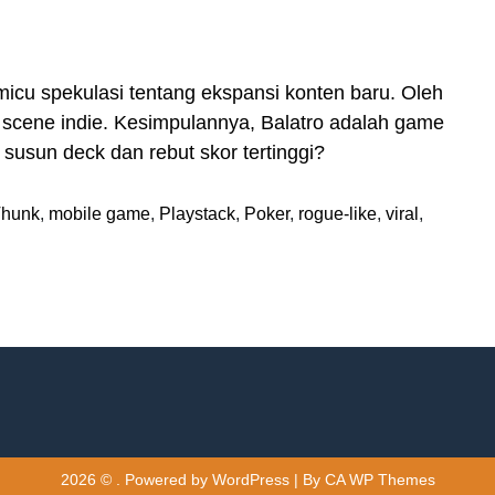
micu spekulasi tentang ekspansi konten baru. Oleh
di scene indie. Kesimpulannya, Balatro adalah game
 susun deck dan rebut skor tertinggi?
Thunk
,
mobile game
,
Playstack
,
Poker
,
rogue-like
,
viral
,
2026 © . Powered by WordPress | By
CA WP Themes