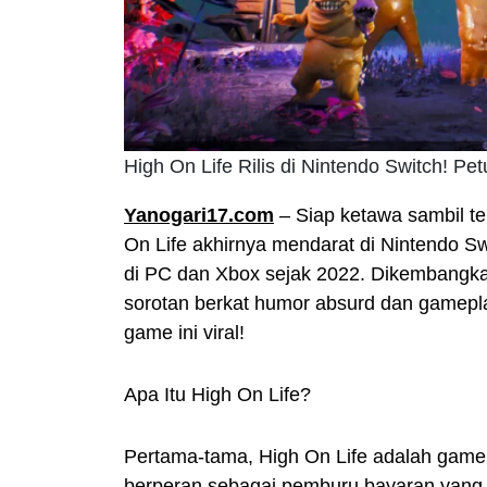
High On Life Rilis di Nintendo Switch! P
Yanogari17.com
– Siap ketawa sambil 
On Life akhirnya mendarat di Nintendo Sw
di PC dan Xbox sejak 2022. Dikembangka
sorotan berkat humor absurd dan gamepla
game ini viral!
Apa Itu High On Life?
Pertama-tama, High On Life adalah game 
berperan sebagai pemburu bayaran yang h