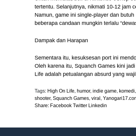
tertentu. Selanjutnya, nikmati 10-12 jam 
Namun, game ini single-player dan butu
beberapa candaan mungkin terlalu “dewa
Dampak dan Harapan
Sementara itu, kesuksesan port ini mendo
Oleh karena itu, Squanch Games kini jadi
Life adalah petualangan absurd yang waji
Tags:
High On Life
,
humor
,
indie game
,
komedi
shooter
,
Squanch Games
,
viral
,
Yanogari17.co
Share:
Facebook
Twitter
Linkedin