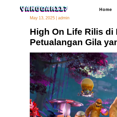
Skip
to
Home
content
May 13, 2025
|
admin
High On Life Rilis d
Petualangan Gila ya