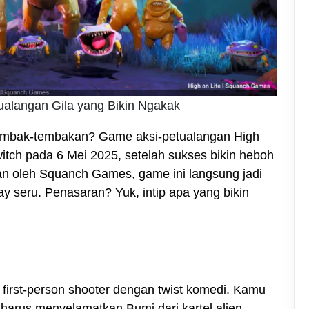
etualangan Gila yang Bikin Ngakak
tembak-tembakan? Game aksi-petualangan High
itch pada 6 Mei 2025, setelah sukses bikin heboh
n oleh Squanch Games, game ini langsung jadi
y seru. Penasaran? Yuk, intip apa yang bikin
first-person shooter dengan twist komedi. Kamu
arus menyelamatkan Bumi dari kartel alien