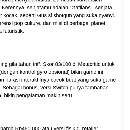
Kerennya, senjatamu adalah “Gatlians”, senjata
 kocak, seperti Gus si shotgun yang suka nyanyi.
erensi pop culture, dan misi di berbagai planet
futuristik.
 gila tahun ini”. Skor 83/100 di Metacritic untuk
(dengan kontrol gyro opsional) bikin game ini
n narasi interaktifnya cocok buat yang suka game
. Sebagai bonus, versi Switch punya tambahan
a, bikin pengalaman makin seru.
arga Rp450.000 atau versi fisik di retailer