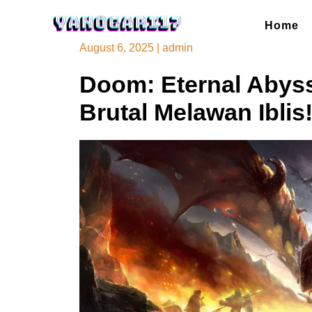
Skip
to
Home
content
August 6, 2025
|
admin
Doom: Eternal Abyss 
Brutal Melawan Iblis