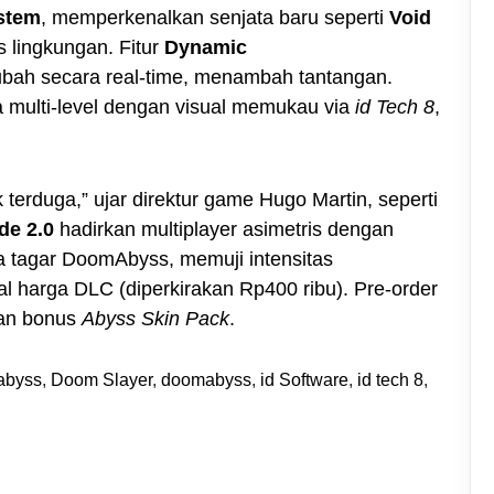
stem
, memperkenalkan senjata baru seperti
Void
 lingkungan. Fitur
Dynamic
ah secara real-time, menambah tantangan.
a multi-level dengan visual memukau via
id Tech 8
,
 terduga,” ujar direktur game Hugo Martin, seperti
de 2.0
hadirkan multiplayer asimetris dengan
a tagar DoomAbyss, memuji intensitas
l harga DLC (diperkirakan Rp400 ribu). Pre-order
gan bonus
Abyss Skin Pack
.
abyss
,
Doom Slayer
,
doomabyss
,
id Software
,
id tech 8
,