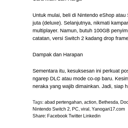
Untuk mulai, beli di Nintendo eShop ata
juta (deluxe). Selanjutnya, nikmati kamp
multiplayer. Namun, butuh 100GB penyimp
catatan, versi Switch 2 kadang drop frame
Dampak dan Harapan
Sementara itu, kesuksesan ini perkuat po
ngarep DLC atau mode co-op baru. Kesim
neraka yang wajib dimainkan. Jadi, siap 
Tags:
abad pertengahan
,
action
,
Bethesda
,
Doo
Nintendo Switch 2
,
PC
,
viral
,
Yanogari17.com
Share:
Facebook
Twitter
Linkedin