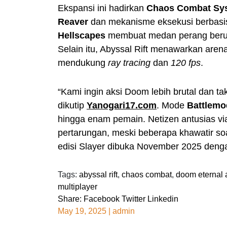
Ekspansi ini hadirkan
Chaos Combat Sy
Reaver
dan mekanisme eksekusi berbasis
Hellscapes
membuat medan perang berub
Selain itu, Abyssal Rift menawarkan aren
mendukung
ray tracing
dan
120 fps
.
“Kami ingin aksi Doom lebih brutal dan tak
dikutip
Yanogari17.com
. Mode
Battlemo
hingga enam pemain. Netizen antusias vi
pertarungan, meski beberapa khawatir soa
edisi Slayer dibuka November 2025 den
Tags:
abyssal rift
,
chaos combat
,
doom eternal 
multiplayer
Share:
Facebook
Twitter
Linkedin
May 19, 2025
|
admin