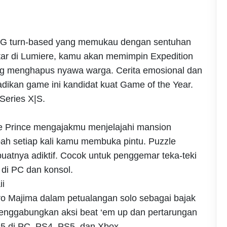
RPG turn-based yang memukau dengan sentuhan
atar di Lumiere, kamu akan memimpin Expedition
ng menghapus nyawa warga. Cerita emosional dan
adikan game ini kandidat kuat Game of the Year.
Series X|S.
lue Prince mengajakmu menjelajahi mansion
ah setiap kali kamu membuka pintu. Puzzle
atnya adiktif. Cocok untuk penggemar teka-teki
a di PC dan konsol.
ii
 Majima dalam petualangan solo sebagai bajak
 menggabungkan aksi beat ‘em up dan pertarungan
025 di PC, PS4, PS5, dan Xbox.