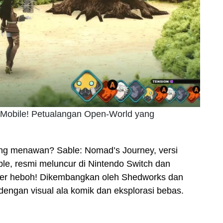
& Mobile! Petualangan Open-World yang
ang menawan? Sable: Nomad’s Journey, versi
le, resmi meluncur di Nintendo Switch dan
mer heboh! Dikembangkan oleh Shedworks dan
dengan visual ala komik dan eksplorasi bebas.