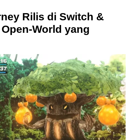
ey Rilis di Switch &
n Open-World yang