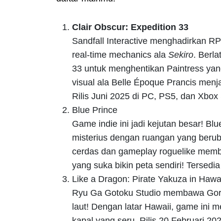
Clair Obscur: Expedition 33
Sandfall Interactive menghadirkan 
real-time mechanics ala
Sekiro
. Berl
33 untuk menghentikan Paintress ya
visual ala Belle Époque Prancis menj
Rilis Juni 2025 di PC, PS5, dan Xbox 
Blue Prince
Game indie ini jadi kejutan besar! B
misterius dengan ruangan yang berub
cerdas dan gameplay roguelike membu
yang suka bikin peta sendiri! Tersedi
Like a Dragon: Pirate Yakuza in Hawa
Ryu Ga Gotoku Studio membawa Goro
laut! Dengan latar Hawaii, game ini
kapal yang seru. Rilis 20 Februari 2