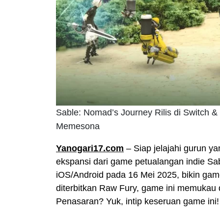
Sable: Nomad’s Journey Rilis di Switch 
Memesona
Yanogari17.com
– Siap jelajahi gurun y
ekspansi dari game petualangan indie Sab
iOS/Android pada 16 Mei 2025, bikin ga
diterbitkan Raw Fury, game ini memukau 
Penasaran? Yuk, intip keseruan game ini!