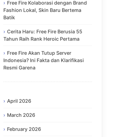
Free Fire Kolaborasi dengan Brand
Fashion Lokal, Skin Baru Bertema
Batik
Cerita Haru: Free Fire Berusia 55
Tahun Raih Rank Heroic Pertama
Free Fire Akan Tutup Server
Indonesia? Ini Fakta dan Klarifikasi
Resmi Garena
April 2026
March 2026
February 2026