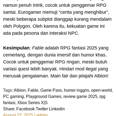
namun penuh intrik, cocok untuk penggemar RPG
santai. Eurogamer memuji “cerita yang menghibur”,
meski beberapa subplot dianggap kurang mendalam
oleh Polygon. Oleh karena itu, kekuatan game ini
ada pada pesona dan interaksi NPC.
Kesimpulan
:
Fable
adalah RPG fantasi 2025 yang
cemerlang, dengan dunia imersif dan humor khas.
Cocok untuk penggemar RPG ringan, meski butuh
variasi quest lebih banyak. Hindari mod ilegal yang
merusak pengalaman. Main fair dan jelajahi Albion!
Tags:
Albion
,
Fable
,
Game Pass
,
humor inggris
,
open-world
,
PC gaming
,
Playground Games
,
review game 2025
,
rpg
fantasi
,
Xbox Series X|S
Share:
Facebook
Twitter
Linkedin
August 22, 2025
|
admin