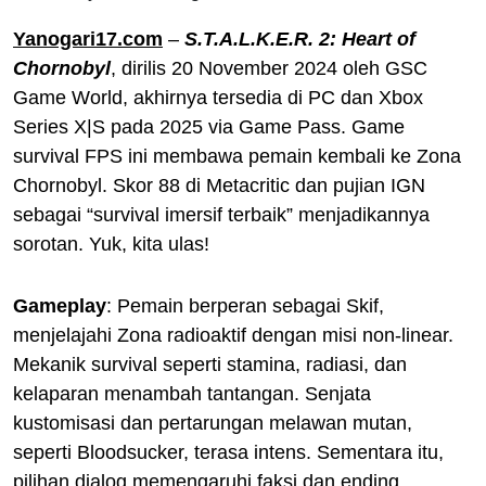
Yanogari17.com
–
S.T.A.L.K.E.R. 2: Heart of
Chornobyl
, dirilis 20 November 2024 oleh GSC
Game World, akhirnya tersedia di PC dan Xbox
Series X|S pada 2025 via Game Pass. Game
survival FPS ini membawa pemain kembali ke Zona
Chornobyl. Skor 88 di Metacritic dan pujian IGN
sebagai “survival imersif terbaik” menjadikannya
sorotan. Yuk, kita ulas!
Gameplay
: Pemain berperan sebagai Skif,
menjelajahi Zona radioaktif dengan misi non-linear.
Mekanik survival seperti stamina, radiasi, dan
kelaparan menambah tantangan. Senjata
kustomisasi dan pertarungan melawan mutan,
seperti Bloodsucker, terasa intens. Sementara itu,
pilihan dialog memengaruhi faksi dan ending.