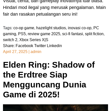
Visual, cerita, dan gameplay inovatifnya luar biasa.
Hindari mod ilegal yang merusak pengalaman. Main
fair dan rasakan petualangan seru ini!
Tags:
co-op game
,
hazelight studios
,
inovasi co-op
,
PC
gaming
,
PS5
,
review game 2025
,
sci-fi fantasi
,
split fiction
,
switch 2
,
Xbox Series X|S
Share:
Facebook
Twitter
Linkedin
April 27, 2025
|
admin
Elden Ring: Shadow of
the Erdtree Siap
Mengguncang Dunia
Game di 2025!