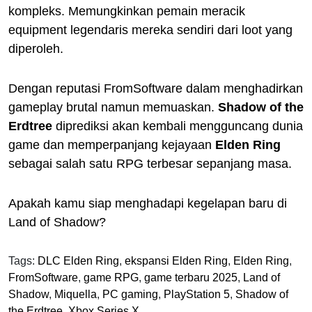
kompleks. Memungkinkan pemain meracik
equipment legendaris mereka sendiri dari loot yang
diperoleh.
Dengan reputasi FromSoftware dalam menghadirkan
gameplay brutal namun memuaskan.
Shadow of the
Erdtree
diprediksi akan kembali mengguncang dunia
game dan memperpanjang kejayaan
Elden Ring
sebagai salah satu RPG terbesar sepanjang masa.
Apakah kamu siap menghadapi kegelapan baru di
Land of Shadow?
Tags:
DLC Elden Ring
,
ekspansi Elden Ring
,
Elden Ring
,
FromSoftware
,
game RPG
,
game terbaru 2025
,
Land of
Shadow
,
Miquella
,
PC gaming
,
PlayStation 5
,
Shadow of
the Erdtree
,
Xbox Series X