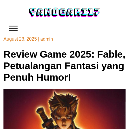
Skip
to
content
August 23, 2025
|
admin
Review Game 2025: Fable,
Petualangan Fantasi yang
Penuh Humor!