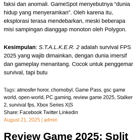
faksi dan anomali. GameSpot menyebutnya “dunia
hidup yang menyeramkan”. Oleh karena itu,
eksplorasi terasa mendebarkan, meski beberapa
misi sampingan dianggap monoton oleh Polygon.
Kesimpulan
:
S.T.A.L.K.E.R. 2
adalah survival FPS
2025 yang wajib dimainkan, dengan dunia imersif
dan gameplay menantang. Cocok untuk penggemar
survival, tapi butu
Tags:
atmosfer horor
,
chornobyl
,
Game Pass
,
gsc game
world
,
open-world
,
PC gaming
,
review game 2025
,
Stalker
2
,
survival fps
,
Xbox Series X|S
Share:
Facebook
Twitter
Linkedin
August 21, 2025
|
admin
Review Game 2025: Split