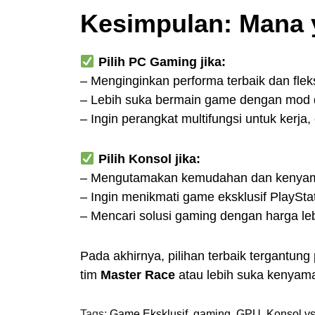
Kesimpulan: Mana 
Pilih PC Gaming jika:
– Menginginkan performa terbaik dan fleks
– Lebih suka bermain game dengan mod da
– Ingin perangkat multifungsi untuk kerja, 
Pilih Konsol jika:
– Mengutamakan kemudahan dan kenyama
– Ingin menikmati game eksklusif PlaySta
– Mencari solusi gaming dengan harga leb
Pada akhirnya, pilihan terbaik tergantu
tim
Master Race
atau lebih suka kenya
Tags:
Game Eksklusif
,
gaming
,
GPU
,
Konsol v