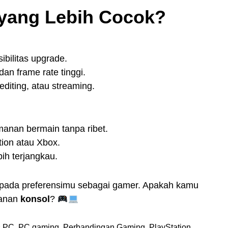
yang Lebih Cocok?
ibilitas upgrade.
n frame rate tinggi.
editing, atau streaming.
nan bermain tanpa ribet.
tion atau Xbox.
ih terjangkau.
ng pada preferensimu sebagai gamer. Apakah kamu
manan
konsol
?
s PC
,
PC gaming
,
Perbandingan Gaming
,
PlayStation
,