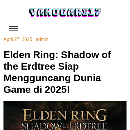
Skip
to
content
April 27, 2025
|
admin
Elden Ring: Shadow of
the Erdtree Siap
Mengguncang Dunia
Game di 2025!