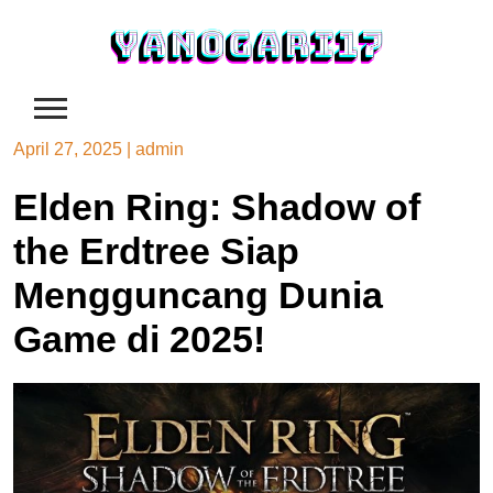
Skip
to
content
April 27, 2025
|
admin
Elden Ring: Shadow of
the Erdtree Siap
Mengguncang Dunia
Game di 2025!