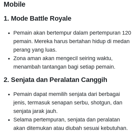
Mobile
1. Mode Battle Royale
Pemain akan bertempur dalam pertempuran 120
pemain. Mereka harus bertahan hidup di medan
perang yang luas.
Zona aman akan mengecil seiring waktu,
menambah tantangan bagi setiap pemain.
2. Senjata dan Peralatan Canggih
Pemain dapat memilih senjata dari berbagai
jenis, termasuk senapan serbu, shotgun, dan
senjata jarak jauh.
Selama pertempuran, senjata dan peralatan
akan ditemukan atau diubah sesuai kebutuhan.