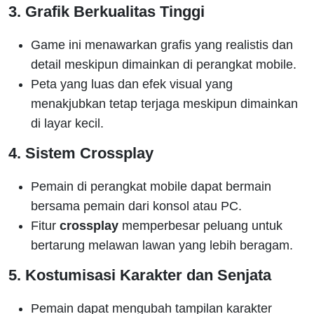
3. Grafik Berkualitas Tinggi
Game ini menawarkan grafis yang realistis dan
detail meskipun dimainkan di perangkat mobile.
Peta yang luas dan efek visual yang
menakjubkan tetap terjaga meskipun dimainkan
di layar kecil.
4. Sistem Crossplay
Pemain di perangkat mobile dapat bermain
bersama pemain dari konsol atau PC.
Fitur
crossplay
memperbesar peluang untuk
bertarung melawan lawan yang lebih beragam.
5. Kostumisasi Karakter dan Senjata
Pemain dapat mengubah tampilan karakter