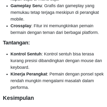
Gameplay Seru
: Grafis dan gameplay yang
memukau tetap terjaga meskipun di perangkat
mobile.
Crossplay
: Fitur ini memungkinkan pemain
bermain dengan teman dari berbagai platform.
Tantangan:
Kontrol Sentuh
: Kontrol sentuh bisa terasa
kurang presisi dibandingkan dengan mouse dan
keyboard.
Kinerja Perangkat
: Pemain dengan ponsel spek
rendah mungkin mengalami masalah dalam
performa.
Kesimpulan