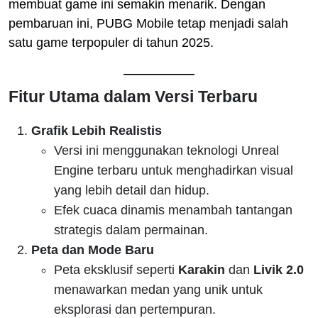
membuat game ini semakin menarik. Dengan
pembaruan ini, PUBG Mobile tetap menjadi salah
satu game terpopuler di tahun 2025.
Fitur Utama dalam Versi Terbaru
Grafik Lebih Realistis
Versi ini menggunakan teknologi Unreal
Engine terbaru untuk menghadirkan visual
yang lebih detail dan hidup.
Efek cuaca dinamis menambah tantangan
strategis dalam permainan.
Peta dan Mode Baru
Peta eksklusif seperti
Karakin
dan
Livik 2.0
menawarkan medan yang unik untuk
eksplorasi dan pertempuran.