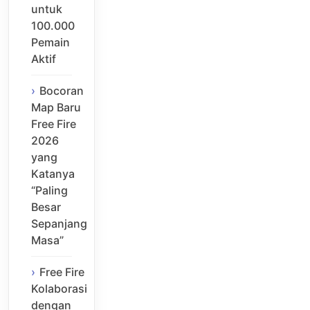
untuk
100.000
Pemain
Aktif
Bocoran
Map Baru
Free Fire
2026
yang
Katanya
“Paling
Besar
Sepanjang
Masa”
Free Fire
Kolaborasi
dengan