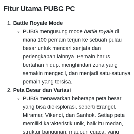
Fitur Utama PUBG PC
Battle Royale Mode
PUBG mengusung mode
battle royale
di
mana 100 pemain terjun ke sebuah pulau
besar untuk mencari senjata dan
perlengkapan lainnya. Pemain harus
bertahan hidup, menghindari zona yang
semakin mengecil, dan menjadi satu-satunya
pemain yang tersisa.
Peta Besar dan Variasi
PUBG menawarkan beberapa peta besar
yang bisa dieksplorasi, seperti Erangel,
Miramar, Vikendi, dan Sanhok. Setiap peta
memiliki karakteristik unik, baik itu medan,
struktur bangunan, maupun cuaca, yang