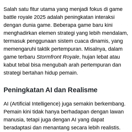
Salah satu fitur utama yang menjadi fokus di game
battle royale 2025 adalah peningkatan interaksi
dengan dunia game. Beberapa game baru kini
menghadirkan elemen strategi yang lebih mendalam,
termasuk penggunaan sistem cuaca dinamis, yang
memengaruhi taktik pertempuran. Misalnya, dalam
game terbaru
Stormfront Royale
, hujan lebat atau
kabut tebal bisa mengubah arah pertempuran dan
strategi bertahan hidup pemain.
Peningkatan AI dan Realisme
AI (Artificial Intelligence) juga semakin berkembang.
Pemain kini tidak hanya berhadapan dengan lawan
manusia, tetapi juga dengan AI yang dapat
beradaptasi dan menantang secara lebih realistis.