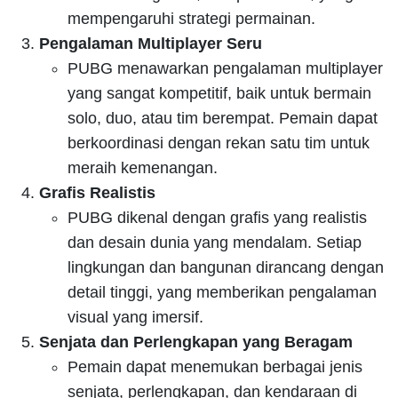
mempengaruhi strategi permainan.
Pengalaman Multiplayer Seru
PUBG menawarkan pengalaman multiplayer
yang sangat kompetitif, baik untuk bermain
solo, duo, atau tim berempat. Pemain dapat
berkoordinasi dengan rekan satu tim untuk
meraih kemenangan.
Grafis Realistis
PUBG dikenal dengan grafis yang realistis
dan desain dunia yang mendalam. Setiap
lingkungan dan bangunan dirancang dengan
detail tinggi, yang memberikan pengalaman
visual yang imersif.
Senjata dan Perlengkapan yang Beragam
Pemain dapat menemukan berbagai jenis
senjata, perlengkapan, dan kendaraan di