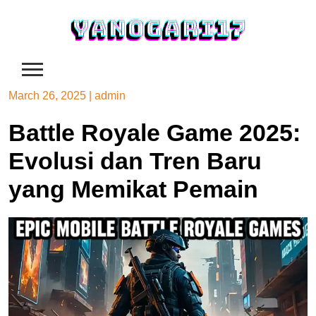
Skip
to
content
March 26, 2025
|
admin
Battle Royale Game 2025:
Evolusi dan Tren Baru
yang Memikat Pemain