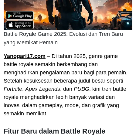
Battle Royale Game 2025: Evolusi dan Tren Baru
yang Memikat Pemain
Yanogari17.com
– Di tahun 2025, genre game
battle royale semakin berkembang dan
menghadirkan pengalaman baru bagi para pemain.
Setelah kesuksesan beberapa judul besar seperti
Fortnite
,
Apex Legends
, dan
PUBG
, kini tren battle
royale menghadirkan lebih banyak variasi dan
inovasi dalam gameplay, mode, dan grafik yang
semakin memikat.
Fitur Baru dalam Battle Royale