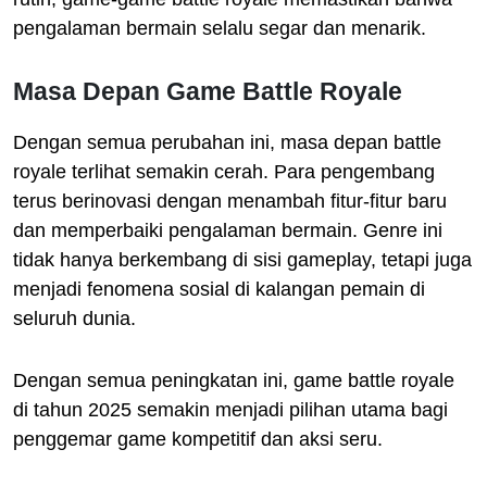
pengalaman bermain selalu segar dan menarik.
Masa Depan Game Battle Royale
Dengan semua perubahan ini, masa depan battle
royale terlihat semakin cerah. Para pengembang
terus berinovasi dengan menambah fitur-fitur baru
dan memperbaiki pengalaman bermain. Genre ini
tidak hanya berkembang di sisi gameplay, tetapi juga
menjadi fenomena sosial di kalangan pemain di
seluruh dunia.
Dengan semua peningkatan ini, game battle royale
di tahun 2025 semakin menjadi pilihan utama bagi
penggemar game kompetitif dan aksi seru.