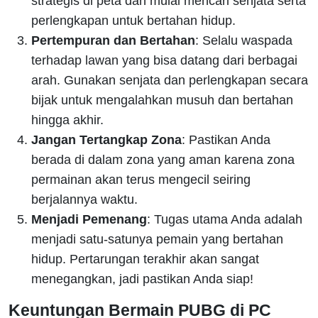
strategis di peta dan mulai mencari senjata serta
perlengkapan untuk bertahan hidup.
Pertempuran dan Bertahan
: Selalu waspada
terhadap lawan yang bisa datang dari berbagai
arah. Gunakan senjata dan perlengkapan secara
bijak untuk mengalahkan musuh dan bertahan
hingga akhir.
Jangan Tertangkap Zona
: Pastikan Anda
berada di dalam zona yang aman karena zona
permainan akan terus mengecil seiring
berjalannya waktu.
Menjadi Pemenang
: Tugas utama Anda adalah
menjadi satu-satunya pemain yang bertahan
hidup. Pertarungan terakhir akan sangat
menegangkan, jadi pastikan Anda siap!
Keuntungan Bermain PUBG di PC