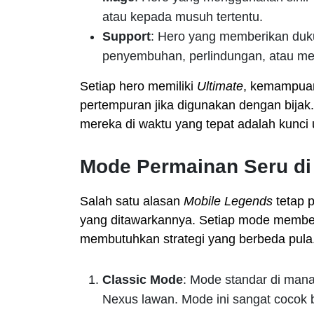
atau kepada musuh tertentu.
Support
: Hero yang memberikan du
penyembuhan, perlindungan, atau me
Setiap hero memiliki
Ultimate
, kemampuan
pertempuran jika digunakan dengan bij
mereka di waktu yang tepat adalah kunc
Mode Permainan Seru d
Salah satu alasan
Mobile Legends
tetap 
yang ditawarkannya. Setiap mode membe
membutuhkan strategi yang berbeda pula
Classic Mode
: Mode standar di man
Nexus lawan. Mode ini sangat cocok 