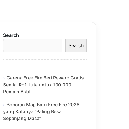
Search
Search
Garena Free Fire Beri Reward Gratis
Senilai Rp1 Juta untuk 100.000
Pemain Aktif
Bocoran Map Baru Free Fire 2026
yang Katanya “Paling Besar
Sepanjang Masa”