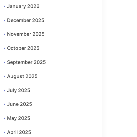
January 2026
December 2025
November 2025
October 2025
September 2025
August 2025
July 2025
June 2025
May 2025
April 2025