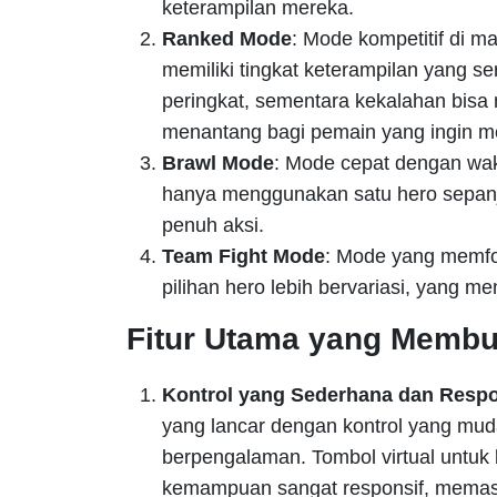
keterampilan mereka.
Ranked Mode
: Mode kompetitif di 
memiliki tingkat keterampilan yang
peringkat, sementara kekalahan bisa
menantang bagi pemain yang ingin me
Brawl Mode
: Mode cepat dengan wak
hanya menggunakan satu hero sepanj
penuh aksi.
Team Fight Mode
: Mode yang memfo
pilihan hero lebih bervariasi, yang m
Fitur Utama yang Memb
Kontrol yang Sederhana dan Respo
yang lancar dengan kontrol yang mu
berpengalaman. Tombol virtual untu
kemampuan sangat responsif, memasti