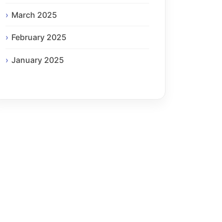
March 2025
February 2025
January 2025