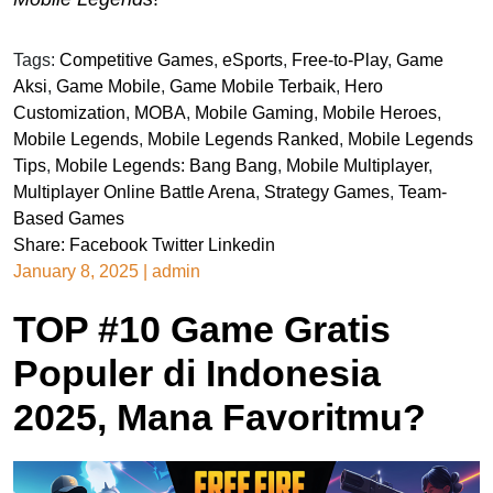
Tags:
Competitive Games
,
eSports
,
Free-to-Play
,
Game
Aksi
,
Game Mobile
,
Game Mobile Terbaik
,
Hero
Customization
,
MOBA
,
Mobile Gaming
,
Mobile Heroes
,
Mobile Legends
,
Mobile Legends Ranked
,
Mobile Legends
Tips
,
Mobile Legends: Bang Bang
,
Mobile Multiplayer
,
Multiplayer Online Battle Arena
,
Strategy Games
,
Team-
Based Games
Share:
Facebook
Twitter
Linkedin
January 8, 2025
|
admin
TOP #10 Game Gratis
Populer di Indonesia
2025, Mana Favoritmu?