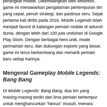
perangkat mobile. Dikembangkan oleh Moonton,
game ini menawarkan pengalaman pertempuran tim
yang cepat, penuh strategi, dan pastinya seru. Sejak
pertama kali dirilis pada 2016,
Mobile Legends
telah
menjadi favorit di kalangan pemain mobile di seluruh
dunia, dengan lebih dari 100 juta unduhan di Google
Play Store. Dengan berbagai hero unik, mode
permainan seru, dan dukungan esports yang besar,
game ini terus berkembang dan menarik pemain
baru setiap harinya.
Mengenal Gameplay
Mobile Legends:
Bang Bang
Di
Mobile Legends: Bang Bang
, dua tim yang
masing-masing terdiri dari lima pemain bertempur
untuk menghancurkan “Nexus” musuh, menara