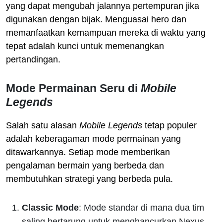
yang dapat mengubah jalannya pertempuran jika
digunakan dengan bijak. Menguasai hero dan
memanfaatkan kemampuan mereka di waktu yang
tepat adalah kunci untuk memenangkan
pertandingan.
Mode Permainan Seru di
Mobile
Legends
Salah satu alasan
Mobile Legends
tetap populer
adalah keberagaman mode permainan yang
ditawarkannya. Setiap mode memberikan
pengalaman bermain yang berbeda dan
membutuhkan strategi yang berbeda pula.
Classic Mode
: Mode standar di mana dua tim
saling bertarung untuk menghancurkan Nexus