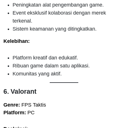
Peningkatan alat pengembangan game.
Event eksklusif kolaborasi dengan merek
terkenal.
Sistem keamanan yang ditingkatkan.
Kelebihan:
Platform kreatif dan edukatif.
Ribuan game dalam satu aplikasi.
Komunitas yang aktif.
6. Valorant
Genre:
FPS Taktis
Platform:
PC