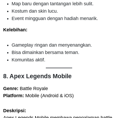
Map baru dengan tantangan lebih sulit.
Kostum dan skin lucu.
Event mingguan dengan hadiah menarik.
Kelebihan:
Gameplay ringan dan menyenangkan.
Bisa dimainkan bersama teman.
Komunitas aktif.
8. Apex Legends Mobile
Genre:
Battle Royale
Platform:
Mobile (Android & iOS)
Deskripsi:
Apex Legends Mobile membawa pengalaman battle