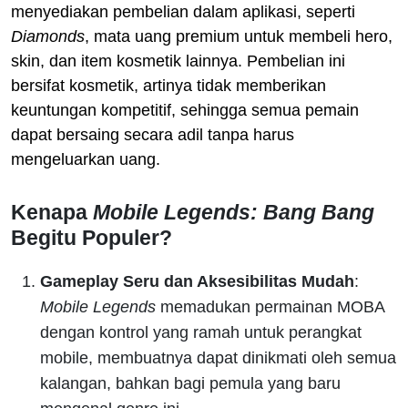
menyediakan pembelian dalam aplikasi, seperti
Diamonds
, mata uang premium untuk membeli hero,
skin, dan item kosmetik lainnya. Pembelian ini
bersifat kosmetik, artinya tidak memberikan
keuntungan kompetitif, sehingga semua pemain
dapat bersaing secara adil tanpa harus
mengeluarkan uang.
Kenapa
Mobile Legends: Bang Bang
Begitu Populer?
Gameplay Seru dan Aksesibilitas Mudah
:
Mobile Legends
memadukan permainan MOBA
dengan kontrol yang ramah untuk perangkat
mobile, membuatnya dapat dinikmati oleh semua
kalangan, bahkan bagi pemula yang baru