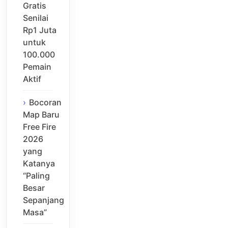
Gratis
Senilai
Rp1 Juta
untuk
100.000
Pemain
Aktif
Bocoran
Map Baru
Free Fire
2026
yang
Katanya
“Paling
Besar
Sepanjang
Masa”