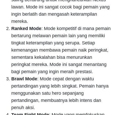
lawan. Mode ini sangat cocok bagi pemain yang
ingin berlatih dan mengasah keterampilan
mereka.
Ranked Mode
: Mode kompetitif di mana pemain
bertarung melawan pemain lain yang memiliki
tingkat keterampilan yang serupa. Setiap
kemenangan membawa pemain naik peringkat,
sementara kekalahan bisa menurunkan
peringkat mereka. Mode ini sangat menantang
bagi pemain yang ingin meraih prestasi.
Brawl Mode
: Mode cepat dengan waktu
pertandingan yang lebih singkat. Pemain hanya
menggunakan satu hero sepanjang
pertandingan, membuatnya lebih intens dan
penuh aksi.
Team Fight Mode
: Mode yang memfokuskan