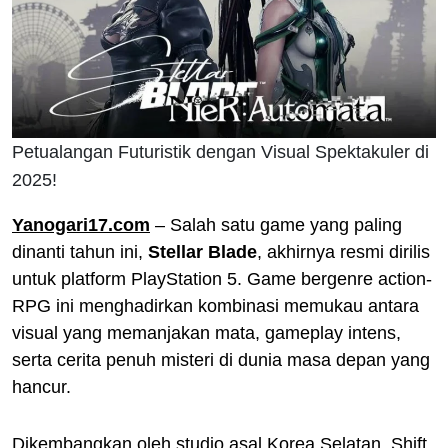
Petualangan Futuristik dengan Visual Spektakuler di
2025!
Yanogari17.com
– Salah satu game yang paling
dinanti tahun ini,
Stellar Blade
, akhirnya resmi dirilis
untuk platform PlayStation 5. Game bergenre action-
RPG ini menghadirkan kombinasi memukau antara
visual yang memanjakan mata, gameplay intens,
serta cerita penuh misteri di dunia masa depan yang
hancur.
Dikembangkan oleh studio asal Korea Selatan, Shift