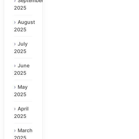
September
2025
August
2025
July
2025
June
2025
May
2025
April
2025
March
2025