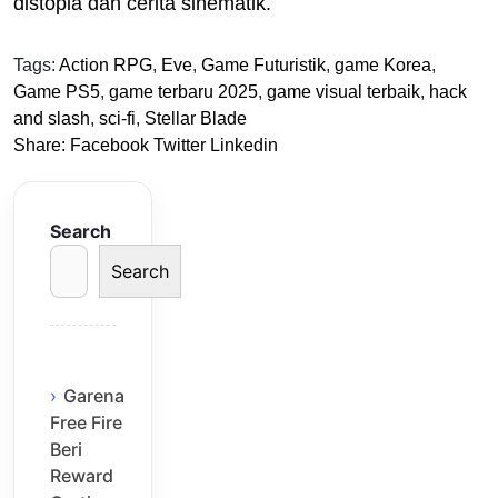
distopia dan cerita sinematik.
Tags:
Action RPG
,
Eve
,
Game Futuristik
,
game Korea
,
Game PS5
,
game terbaru 2025
,
game visual terbaik
,
hack
and slash
,
sci-fi
,
Stellar Blade
Share:
Facebook
Twitter
Linkedin
Search
Search
Garena
Free Fire
Beri
Reward