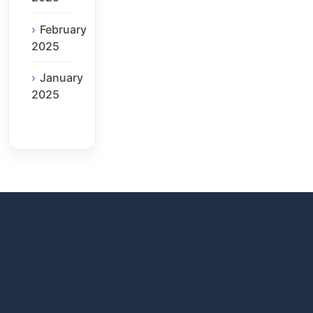
February
2025
January
2025