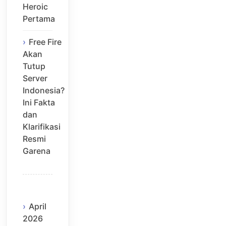
Heroic
Pertama
Free Fire
Akan
Tutup
Server
Indonesia?
Ini Fakta
dan
Klarifikasi
Resmi
Garena
April
2026