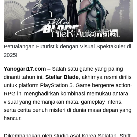
Petualangan Futuristik dengan Visual Spektakuler di
2025!
Yanogari17.com
– Salah satu game yang paling
dinanti tahun ini,
Stellar Blade
, akhirnya resmi dirilis
untuk platform PlayStation 5. Game bergenre action-
RPG ini menghadirkan kombinasi memukau antara
visual yang memanjakan mata, gameplay intens,
serta cerita penuh misteri di dunia masa depan yang
hancur.
Dikembangkan oleh studio asal Korea Selatan, Shift