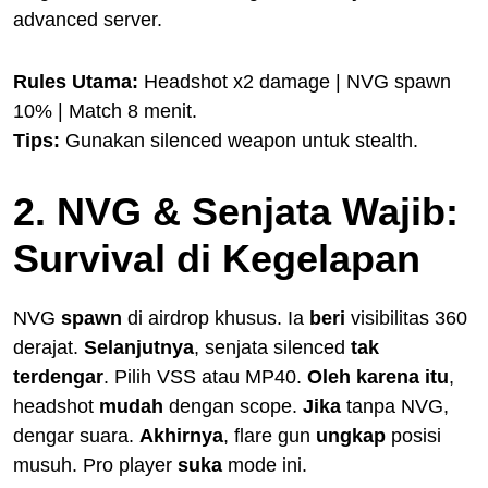
advanced server.
Rules Utama:
Headshot x2 damage | NVG spawn
10% | Match 8 menit.
Tips:
Gunakan silenced weapon untuk stealth.
2. NVG & Senjata Wajib:
Survival di Kegelapan
NVG
spawn
di airdrop khusus. Ia
beri
visibilitas 360
derajat.
Selanjutnya
, senjata silenced
tak
terdengar
. Pilih VSS atau MP40.
Oleh karena itu
,
headshot
mudah
dengan scope.
Jika
tanpa NVG,
dengar suara.
Akhirnya
, flare gun
ungkap
posisi
musuh. Pro player
suka
mode ini.