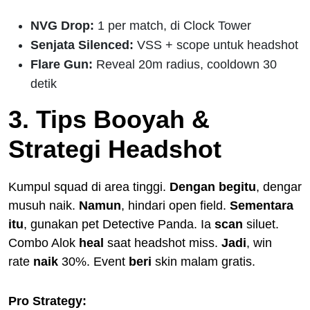
NVG Drop:
1 per match, di Clock Tower
Senjata Silenced:
VSS + scope untuk headshot
Flare Gun:
Reveal 20m radius, cooldown 30
detik
3. Tips Booyah &
Strategi Headshot
Kumpul squad di area tinggi.
Dengan begitu
, dengar
musuh naik.
Namun
, hindari open field.
Sementara
itu
, gunakan pet Detective Panda. Ia
scan
siluet.
Combo Alok
heal
saat headshot miss.
Jadi
, win
rate
naik
30%. Event
beri
skin malam gratis.
Pro Strategy: