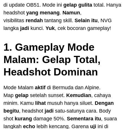
di update OB51. Mode ini
gelap gulita
total. Hanya
headshot
yang menang
.
Namun
,
visibilitas
rendah
tantang skill.
Selain itu
, NVG
langka
jadi
kunci.
Yuk
, cek bocoran gameplay!
1. Gameplay Mode
Malam: Gelap Total,
Headshot Dominan
Mode Malam
aktif
di Bermuda dan Alpine.
Map
gelap
setelah sunset.
Kemudian
, cahaya
minim. Kamu
lihat
musuh hanya siluet.
Dengan
begitu
, headshot
jadi
satu-satunya cara. Body
shot
kurang
damage 50%.
Sementara itu
, suara
langkah
echo
lebih kencang. Garena
uji
ini di