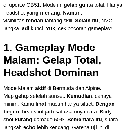
di update OB51. Mode ini
gelap gulita
total. Hanya
headshot
yang menang
.
Namun
,
visibilitas
rendah
tantang skill.
Selain itu
, NVG
langka
jadi
kunci.
Yuk
, cek bocoran gameplay!
1. Gameplay Mode
Malam: Gelap Total,
Headshot Dominan
Mode Malam
aktif
di Bermuda dan Alpine.
Map
gelap
setelah sunset.
Kemudian
, cahaya
minim. Kamu
lihat
musuh hanya siluet.
Dengan
begitu
, headshot
jadi
satu-satunya cara. Body
shot
kurang
damage 50%.
Sementara itu
, suara
langkah
echo
lebih kencang. Garena
uji
ini di