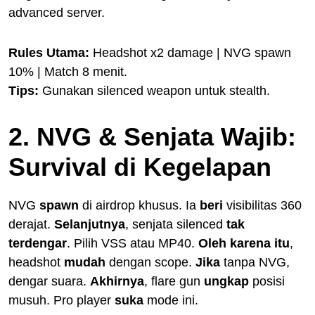
advanced server.
Rules Utama:
Headshot x2 damage | NVG spawn
10% | Match 8 menit.
Tips:
Gunakan silenced weapon untuk stealth.
2. NVG & Senjata Wajib:
Survival di Kegelapan
NVG
spawn
di airdrop khusus. Ia
beri
visibilitas 360
derajat.
Selanjutnya
, senjata silenced
tak
terdengar
. Pilih VSS atau MP40.
Oleh karena itu
,
headshot
mudah
dengan scope.
Jika
tanpa NVG,
dengar suara.
Akhirnya
, flare gun
ungkap
posisi
musuh. Pro player
suka
mode ini.