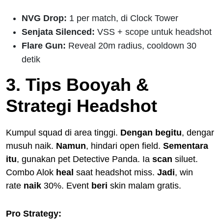
NVG Drop:
1 per match, di Clock Tower
Senjata Silenced:
VSS + scope untuk headshot
Flare Gun:
Reveal 20m radius, cooldown 30
detik
3. Tips Booyah &
Strategi Headshot
Kumpul squad di area tinggi.
Dengan begitu
, dengar
musuh naik.
Namun
, hindari open field.
Sementara
itu
, gunakan pet Detective Panda. Ia
scan
siluet.
Combo Alok
heal
saat headshot miss.
Jadi
, win
rate
naik
30%. Event
beri
skin malam gratis.
Pro Strategy: