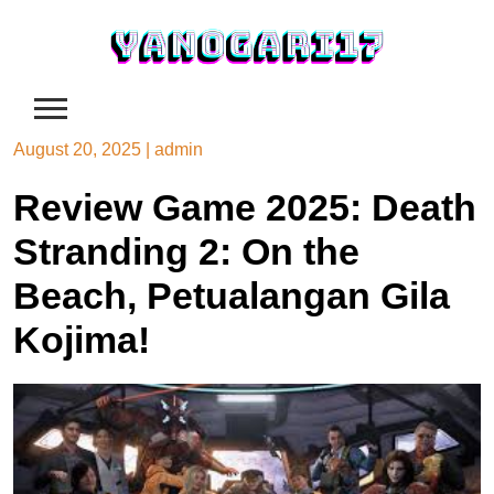
Skip
to
content
August 20, 2025
|
admin
Review Game 2025: Death
Stranding 2: On the
Beach, Petualangan Gila
Kojima!