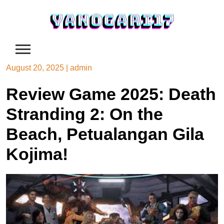
Skip
to
content
August 20, 2025
|
admin
Review Game 2025: Death
Stranding 2: On the
Beach, Petualangan Gila
Kojima!