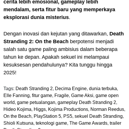
cerita lebih emosional, gameplay lebih
mendalam, serta fitur baru yang memperkaya
eksplorasi dunia misterius
.
Dengan inovasi dan kejutan yang ditawarkan,
Death
Stranding 2: On the Beach
berpotensi menjadi
salah satu game paling ambisius dalam beberapa
tahun ke depan. Apakah sekuel ini melampaui
kesuksesan pendahulunya? Kita tunggu hingga
2025!
Tags:
Death Stranding 2
,
Decima Engine
,
dunia terbuka
,
Elle Fanning
,
fitur game
,
Fragile
,
Game Aksi
,
game open
world
,
game petualangan
,
gameplay Death Stranding 2
,
Hideo Kojima
,
Higgs
,
Kojima Productions
,
Norman Reedus
,
On the Beach
,
PlayStation 5
,
PS5
,
sekuel Death Stranding
,
Shioli Kutsuna
,
teknologi game
,
The Game Awards
,
trailer