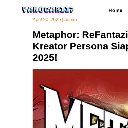
Skip
to
Home
content
April 20, 2025
|
admin
Metaphor: ReFantazi
Kreator Persona Si
2025!