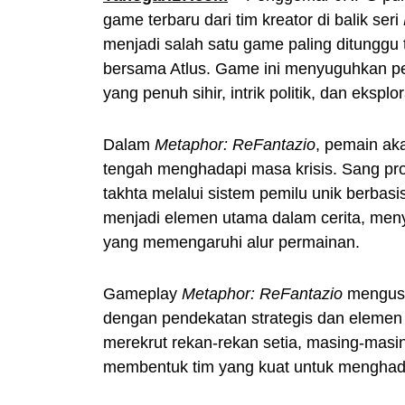
game terbaru dari tim kreator di balik seri
menjadi salah satu game paling ditunggu 
bersama Atlus. Game ini menyuguhkan pe
yang penuh sihir, intrik politik, dan ekspl
Dalam
Metaphor: ReFantazio
, pemain ak
tengah menghadapi masa krisis. Sang pr
takhta melalui sistem pemilu unik berbas
menjadi elemen utama dalam cerita, menyaj
yang memengaruhi alur permainan.
Gameplay
Metaphor: ReFantazio
mengusu
dengan pendekatan strategis dan elemen
merekrut rekan-rekan setia, masing-masi
membentuk tim yang kuat untuk menghada