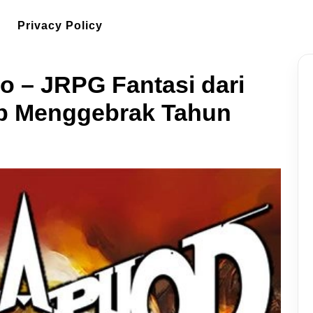
Privacy Policy
o – JRPG Fantasi dari
ap Menggebrak Tahun