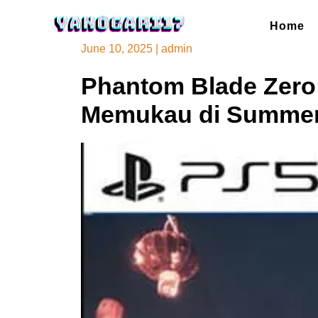
Skip
to
Home
content
June 10, 2025
|
admin
Phantom Blade Zero
Memukau di Summer