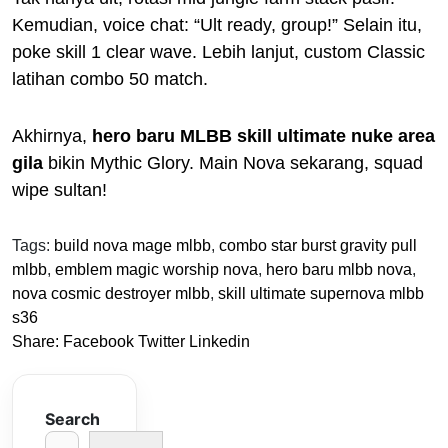
Kemudian, voice chat: “Ult ready, group!” Selain itu,
poke skill 1 clear wave. Lebih lanjut, custom Classic
latihan combo 50 match.
Akhirnya,
hero baru MLBB skill ultimate nuke area
gila
bikin Mythic Glory. Main Nova sekarang, squad
wipe sultan!
Tags:
build nova mage mlbb
,
combo star burst gravity pull
mlbb
,
emblem magic worship nova
,
hero baru mlbb nova
,
nova cosmic destroyer mlbb
,
skill ultimate supernova mlbb
s36
Share:
Facebook
Twitter
Linkedin
Search