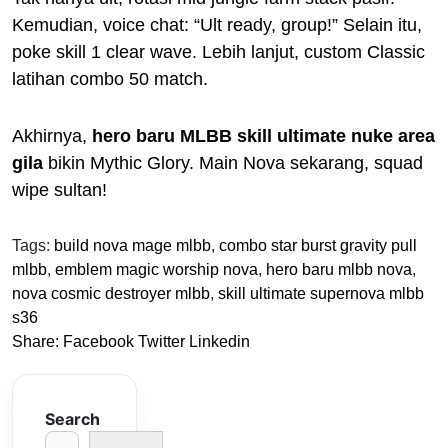
Kemudian, voice chat: “Ult ready, group!” Selain itu,
poke skill 1 clear wave. Lebih lanjut, custom Classic
latihan combo 50 match.
Akhirnya,
hero baru MLBB skill ultimate nuke area
gila
bikin Mythic Glory. Main Nova sekarang, squad
wipe sultan!
Tags:
build nova mage mlbb
,
combo star burst gravity pull
mlbb
,
emblem magic worship nova
,
hero baru mlbb nova
,
nova cosmic destroyer mlbb
,
skill ultimate supernova mlbb
s36
Share:
Facebook
Twitter
Linkedin
Search