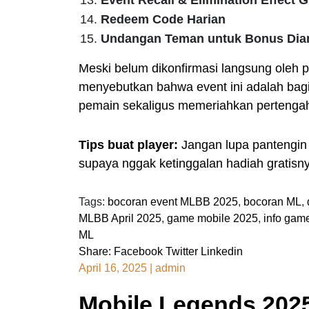
Redeem Code Harian
Undangan Teman untuk Bonus Di
Meski belum dikonfirmasi langsung oleh 
menyebutkan bahwa event ini adalah bagi
pemain sekaligus memeriahkan pertenga
Tips buat player:
Jangan lupa pantengin ta
supaya nggak ketinggalan hadiah gratisn
Tags:
bocoran event MLBB 2025
,
bocoran ML
,
MLBB April 2025
,
game mobile 2025
,
info game
ML
Share:
Facebook
Twitter
Linkedin
April 16, 2025
|
admin
Mobile Legends 202