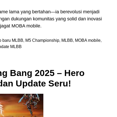
ame lama yang bertahan—ia berevolusi menjadi
Dengan dukungan komunitas yang solid dan inovasi
i jagat MOBA mobile.
o baru MLBB
,
M5 Championship
,
MLBB
,
MOBA mobile
,
pdate MLBB
ng Bang 2025 – Hero
 dan Update Seru!