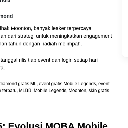
amond
pihak Moonton, banyak leaker terpercaya
an dari strategi untuk meningkatkan engagement
han tahun dengan hadiah melimpah.
nggal rilis tiap event dan login setiap hari
ya.
diamond gratis ML
,
event gratis Mobile Legends
,
event
 terbaru
,
MLBB
,
Mobile Legends
,
Moonton
,
skin gratis
5: Evolusi MOBA Mobile