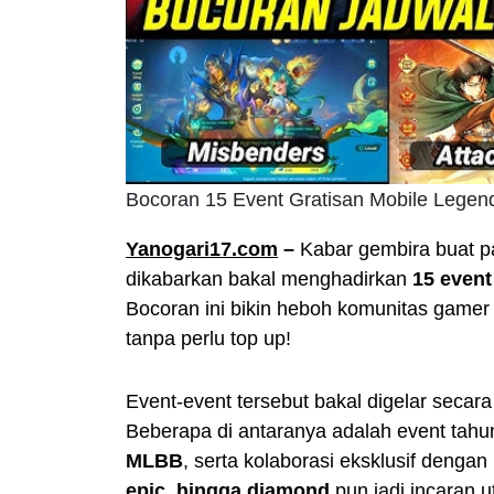
Bocoran 15 Event Gratisan Mobile Legen
Yanogari17.com
–
Kabar gembira buat p
dikabarkan bakal menghadirkan
15 event
Bocoran ini bikin heboh komunitas gamer
tanpa perlu top up!
Event-event tersebut bakal digelar secara 
Beberapa di antaranya adalah event tahun
MLBB
, serta kolaborasi eksklusif dengan
epic, hingga diamond
pun jadi incaran 