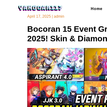
Skip
to
Home
content
April 17, 2025
|
admin
Bocoran 15 Event Gr
2025! Skin & Diamo