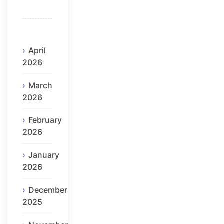
April
2026
March
2026
February
2026
January
2026
December
2025