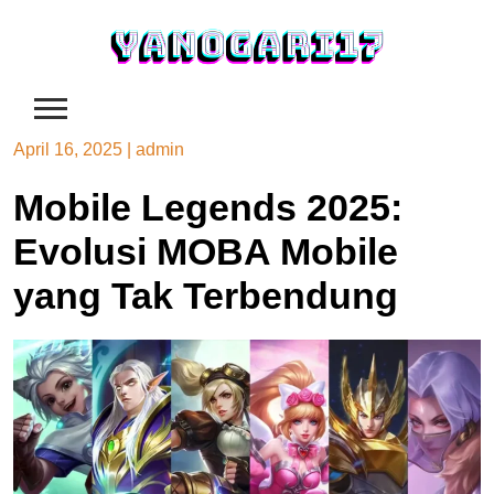
Skip
to
content
April 16, 2025
|
admin
Mobile Legends 2025:
Evolusi MOBA Mobile
yang Tak Terbendung