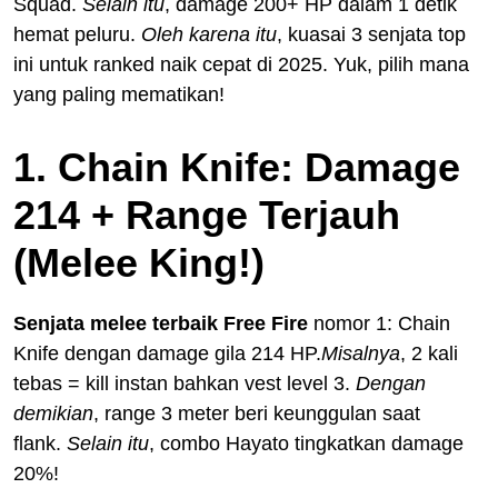
Squad.
Selain itu
, damage 200+ HP dalam 1 detik
hemat peluru.
Oleh karena itu
, kuasai 3 senjata top
ini untuk ranked naik cepat di 2025. Yuk, pilih mana
yang paling mematikan!
1. Chain Knife: Damage
214 + Range Terjauh
(Melee King!)
Senjata melee terbaik Free Fire
nomor 1: Chain
Knife dengan damage gila 214 HP.
Misalnya
, 2 kali
tebas = kill instan bahkan vest level 3.
Dengan
demikian
, range 3 meter beri keunggulan saat
flank.
Selain itu
, combo Hayato tingkatkan damage
20%!