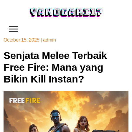
Skip
to
content
October 15, 2025
|
admin
Senjata Melee Terbaik
Free Fire: Mana yang
Bikin Kill Instan?