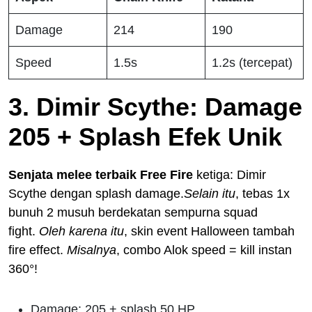
Damage
214
190
Speed
1.5s
1.2s (tercepat)
3. Dimir Scythe: Damage
205 + Splash Efek Unik
Senjata melee terbaik Free Fire
ketiga: Dimir
Scythe dengan splash damage.
Selain itu
, tebas 1x
bunuh 2 musuh berdekatan sempurna squad
fight.
Oleh karena itu
, skin event Halloween tambah
fire effect.
Misalnya
, combo Alok speed = kill instan
360°!
Damage: 205 + splash 50 HP