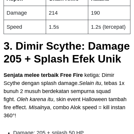
Damage
214
190
Speed
1.5s
1.2s (tercepat)
3. Dimir Scythe: Damage
205 + Splash Efek Unik
Senjata melee terbaik Free Fire
ketiga: Dimir
Scythe dengan splash damage.
Selain itu
, tebas 1x
bunuh 2 musuh berdekatan sempurna squad
fight.
Oleh karena itu
, skin event Halloween tambah
fire effect.
Misalnya
, combo Alok speed = kill instan
360°!
Damage: 205 + splash 50 HP