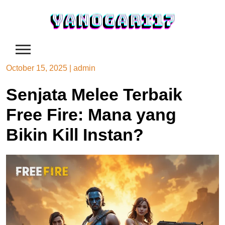
Skip
to
content
October 15, 2025
|
admin
Senjata Melee Terbaik
Free Fire: Mana yang
Bikin Kill Instan?