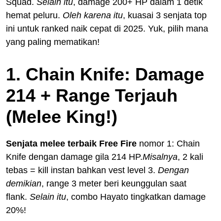
Squad.
Selain itu
, damage 200+ HP dalam 1 detik
hemat peluru.
Oleh karena itu
, kuasai 3 senjata top
ini untuk ranked naik cepat di 2025. Yuk, pilih mana
yang paling mematikan!
1. Chain Knife: Damage
214 + Range Terjauh
(Melee King!)
Senjata melee terbaik Free Fire
nomor 1: Chain
Knife dengan damage gila 214 HP.
Misalnya
, 2 kali
tebas = kill instan bahkan vest level 3.
Dengan
demikian
, range 3 meter beri keunggulan saat
flank.
Selain itu
, combo Hayato tingkatkan damage
20%!