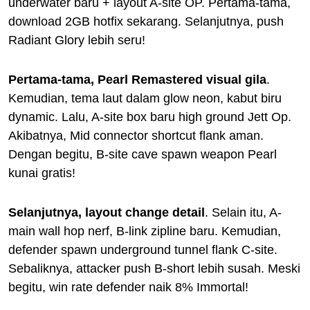
underwater baru + layout A-site OP. Pertama-tama,
download 2GB hotfix sekarang. Selanjutnya, push
Radiant Glory lebih seru!
Pertama-tama, Pearl Remastered visual gila
.
Kemudian, tema laut dalam glow neon, kabut biru
dynamic. Lalu, A-site box baru high ground Jett Op.
Akibatnya, Mid connector shortcut flank aman.
Dengan begitu, B-site cave spawn weapon Pearl
kunai gratis!
Selanjutnya, layout change detail
. Selain itu, A-
main wall hop nerf, B-link zipline baru. Kemudian,
defender spawn underground tunnel flank C-site.
Sebaliknya, attacker push B-short lebih susah. Meski
begitu, win rate defender naik 8% Immortal!