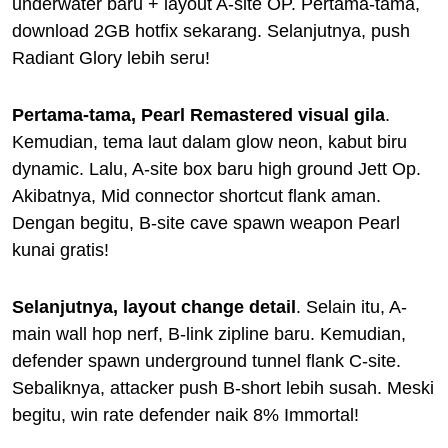
underwater baru + layout A-site OP. Pertama-tama,
download 2GB hotfix sekarang. Selanjutnya, push
Radiant Glory lebih seru!
Pertama-tama, Pearl Remastered visual gila
.
Kemudian, tema laut dalam glow neon, kabut biru
dynamic. Lalu, A-site box baru high ground Jett Op.
Akibatnya, Mid connector shortcut flank aman.
Dengan begitu, B-site cave spawn weapon Pearl
kunai gratis!
Selanjutnya, layout change detail
. Selain itu, A-
main wall hop nerf, B-link zipline baru. Kemudian,
defender spawn underground tunnel flank C-site.
Sebaliknya, attacker push B-short lebih susah. Meski
begitu, win rate defender naik 8% Immortal!