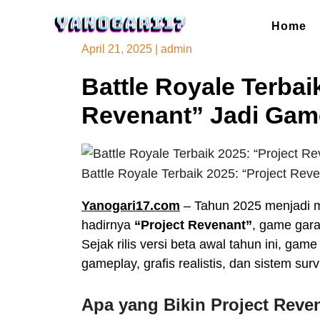
Skip
to
Home
content
April 21, 2025
|
admin
Battle Royale Terbai
Revenant” Jadi Game
Battle Royale Terbaik 2025: “Project Rev
Yanogari17.com
– Tahun 2025 menjadi m
hadirnya
“Project Revenant”
, game gar
Sejak rilis versi beta awal tahun ini, ga
gameplay, grafis realistis, dan sistem surv
Apa yang Bikin Project Reve