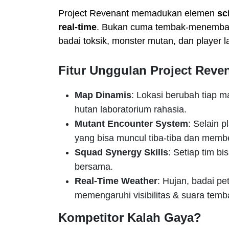
Project Revenant memadukan elemen
sc
real-time
. Bukan cuma tembak-menembak 
badai toksik, monster mutan, dan player la
Fitur Unggulan Project Reve
Map Dinamis
: Lokasi berubah tiap m
hutan laboratorium rahasia.
Mutant Encounter System
: Selain 
yang bisa muncul tiba-tiba dan member
Squad Synergy Skills
: Setiap tim bi
bersama.
Real-Time Weather
: Hujan, badai pe
memengaruhi visibilitas & suara temb
Kompetitor Kalah Gaya?