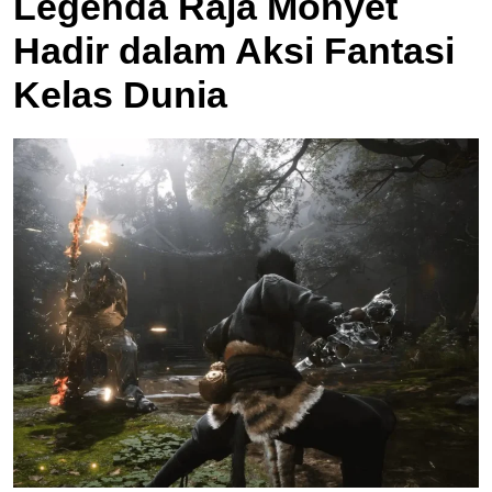
Legenda Raja Monyet
Hadir dalam Aksi Fantasi
Kelas Dunia