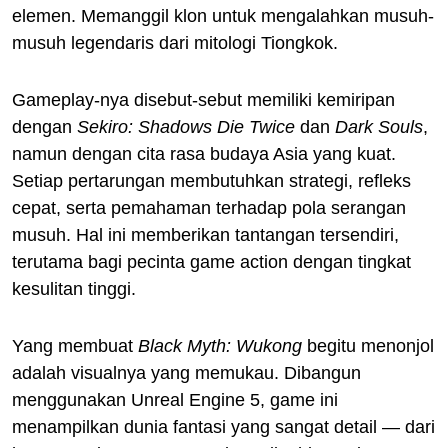
elemen. Memanggil klon untuk mengalahkan musuh-
musuh legendaris dari mitologi Tiongkok.
Gameplay-nya disebut-sebut memiliki kemiripan
dengan
Sekiro: Shadows Die Twice
dan
Dark Souls
,
namun dengan cita rasa budaya Asia yang kuat.
Setiap pertarungan membutuhkan strategi, refleks
cepat, serta pemahaman terhadap pola serangan
musuh. Hal ini memberikan tantangan tersendiri,
terutama bagi pecinta game action dengan tingkat
kesulitan tinggi.
Yang membuat
Black Myth: Wukong
begitu menonjol
adalah visualnya yang memukau. Dibangun
menggunakan Unreal Engine 5, game ini
menampilkan dunia fantasi yang sangat detail — dari