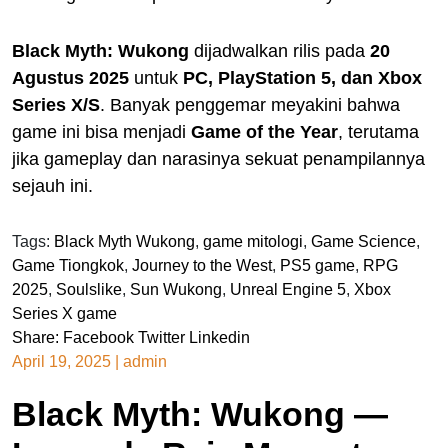
Black Myth: Wukong
dijadwalkan rilis pada
20
Agustus 2025
untuk
PC, PlayStation 5, dan Xbox
Series X/S
. Banyak penggemar meyakini bahwa
game ini bisa menjadi
Game of the Year
, terutama
jika gameplay dan narasinya sekuat penampilannya
sejauh ini.
Tags:
Black Myth Wukong
,
game mitologi
,
Game Science
,
Game Tiongkok
,
Journey to the West
,
PS5 game
,
RPG
2025
,
Soulslike
,
Sun Wukong
,
Unreal Engine 5
,
Xbox
Series X game
Share:
Facebook
Twitter
Linkedin
April 19, 2025
|
admin
Black Myth: Wukong —