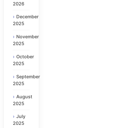
2026
December
2025
November
2025
October
2025
September
2025
August
2025
July
2025