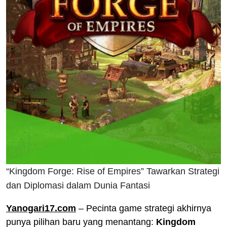
“Kingdom Forge: Rise of Empires” Tawarkan Strategi
dan Diplomasi dalam Dunia Fantasi
Yanogari17.com
– Pecinta game strategi akhirnya
punya pilihan baru yang menantang:
Kingdom