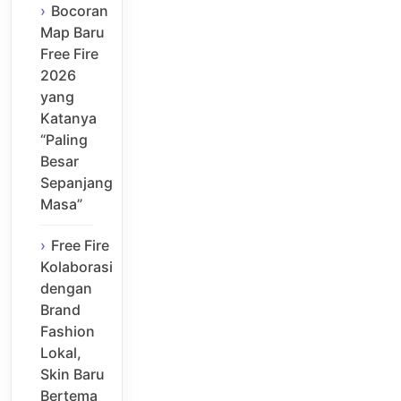
Bocoran
Map Baru
Free Fire
2026
yang
Katanya
“Paling
Besar
Sepanjang
Masa”
Free Fire
Kolaborasi
dengan
Brand
Fashion
Lokal,
Skin Baru
Bertema