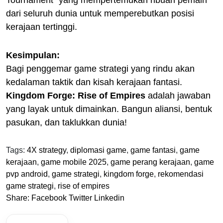
dari seluruh dunia untuk memperebutkan posisi
kerajaan tertinggi.
Kesimpulan:
Bagi penggemar game strategi yang rindu akan
kedalaman taktik dan kisah kerajaan fantasi.
Kingdom Forge: Rise of Empires
adalah jawaban
yang layak untuk dimainkan. Bangun aliansi, bentuk
pasukan, dan taklukkan dunia!
Tags:
4X strategy
,
diplomasi game
,
game fantasi
,
game
kerajaan
,
game mobile 2025
,
game perang kerajaan
,
game
pvp android
,
game strategi
,
kingdom forge
,
rekomendasi
game strategi
,
rise of empires
Share:
Facebook
Twitter
Linkedin