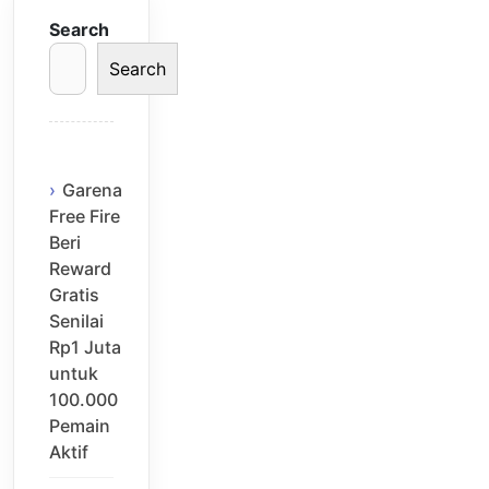
Search
Search
Garena
Free Fire
Beri
Reward
Gratis
Senilai
Rp1 Juta
untuk
100.000
Pemain
Aktif