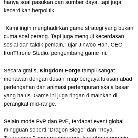
hanya soal pasukan dan sumber daya, tapi juga
kecerdikan berpolitik.
“Kami ingin menghadirkan game strategi yang bukan
cuma soal perang. Tapi juga menguji kecerdasan
sosial dan taktik pemain,” ujar Jinwoo Han, CEO
IronThrone Studio, pengembang game ini.
Secara grafis,
Kingdom Forge
tampil sangat
menawan dengan desain map bergaya lukisan abad
pertengahan dan animasi pertempuran skala besar
yang halus. Game ini juga ringan dimainkan di
perangkat mid-range.
Selain mode PvP dan PvE, terdapat event global
mingguan seperti “Dragon Siege” dan “Royal
Tournament” yang mempertemukan ribuan pemain