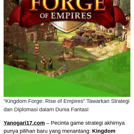
“Kingdom Forge: Rise of Empires” Tawarkan Strategi
dan Diplomasi dalam Dunia Fantasi
Yanogari17.com
– Pecinta game strategi akhirnya
punya pilihan baru yang menantang:
Kingdom