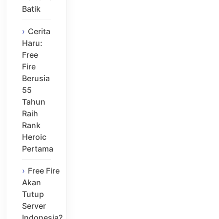
Batik
Cerita
Haru:
Free
Fire
Berusia
55
Tahun
Raih
Rank
Heroic
Pertama
Free Fire
Akan
Tutup
Server
Indonesia?