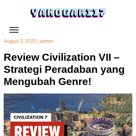
Skip
to
content
August 3, 2025
|
admin
Review Civilization VII –
Strategi Peradaban yang
Mengubah Genre!