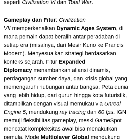
seperti
Civilization VI
dan
Total War
.
Gameplay dan Fitur
:
Civilization
VII
memperkenalkan
Dynamic Ages System
, di
mana pemain dapat beralih antar peradaban di
setiap era (misalnya, dari Mesir Kuno ke Prancis
Modern). Menyesuaikan strategi berdasarkan
konteks sejarah. Fitur
Expanded
Diplomacy
menambahkan aliansi dinamis,
perdagangan sumber daya, dan krisis global yang
memengaruhi hubungan antar bangsa. Peta dunia
yang lebih hidup, dari gurun hingga kota futuristik,
ditampilkan dengan visual memukau via
Unreal
Engine 5
, mendukung
ray tracing
dan
60 fps
. IGN
memuji fleksibilitas gameplay, meski GameSpot
mencatat kompleksitas awal bisa menakutkan
pemula. Mode
Multiplayer Global
mendukung