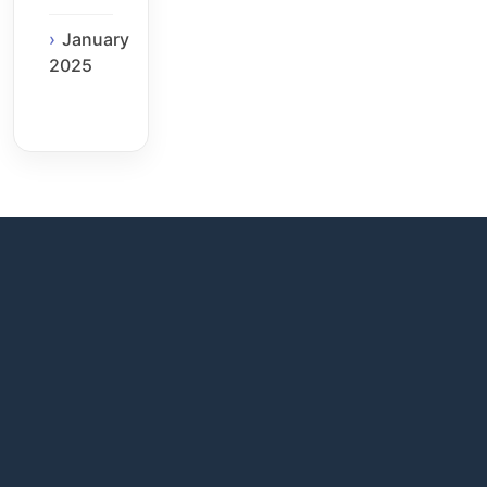
January
2025