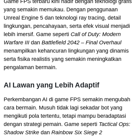
Game FPS terbaru kini hadir dengan teknologi grafis
yang semakin memukau. Dengan penggunaan
Unreal Engine 5 dan teknologi ray tracing, detail
lingkungan, pencahayaan, serta efek visual menjadi
lebih imersif. Game seperti
Call of Duty: Modern
Warfare III
dan
Battlefield 2042 – Final Overhaul
menampilkan kehancuran lingkungan yang dinamis
serta fisika realistis yang semakin meningkatkan
pengalaman bermain.
AI Lawan yang Lebih Adaptif
Perkembangan AI di game FPS semakin mengubah
cara bermain. Musuh tidak lagi sekadar bot yang
mengikuti pola tertentu, tetapi mampu beradaptasi
dengan strategi pemain. Game seperti
Tactical Ops:
Shadow Strike
dan
Rainbow Six Siege 2