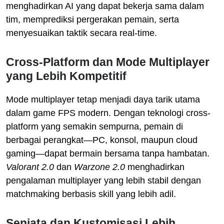
menghadirkan AI yang dapat bekerja sama dalam
tim, memprediksi pergerakan pemain, serta
menyesuaikan taktik secara real-time.
Cross-Platform dan Mode Multiplayer
yang Lebih Kompetitif
Mode multiplayer tetap menjadi daya tarik utama
dalam game FPS modern. Dengan teknologi cross-
platform yang semakin sempurna, pemain di
berbagai perangkat—PC, konsol, maupun cloud
gaming—dapat bermain bersama tanpa hambatan.
Valorant 2.0
dan
Warzone 2.0
menghadirkan
pengalaman multiplayer yang lebih stabil dengan
matchmaking berbasis skill yang lebih adil.
Senjata dan Kustomisasi Lebih