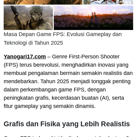
Masa Depan Game FPS: Evolusi Gameplay dan
Teknologi di Tahun 2025
Yanogari17.com
– Genre First-Person Shooter
(FPS) terus berevolusi, menghadirkan inovasi yang
membuat pengalaman bermain semakin realistis dan
mendebarkan. Tahun 2025 menjadi tonggak penting
dalam perkembangan game FPS, dengan
peningkatan grafis, kecerdasan buatan (AI), serta
fitur gameplay yang semakin dinamis.
Grafis dan Fisika yang Lebih Realistis