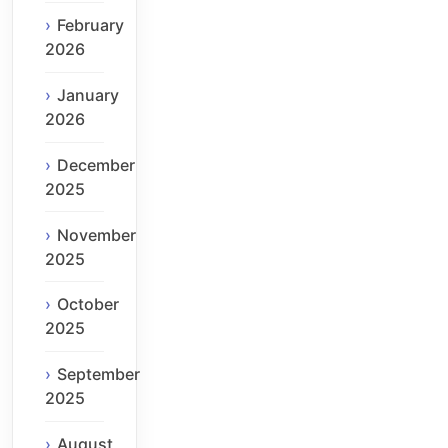
February
2026
January
2026
December
2025
November
2025
October
2025
September
2025
August