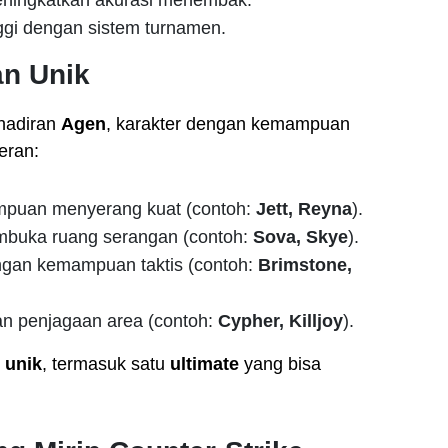
nggi dengan sistem turnamen.
n Unik
hadiran
Agen
, karakter dengan kemampuan
eran:
mpuan menyerang kuat (contoh:
Jett, Reyna
).
buka ruang serangan (contoh:
Sova, Skye
).
gan kemampuan taktis (contoh:
Brimstone,
n penjagaan area (contoh:
Cypher, Killjoy
).
 unik
, termasuk satu
ultimate
yang bisa