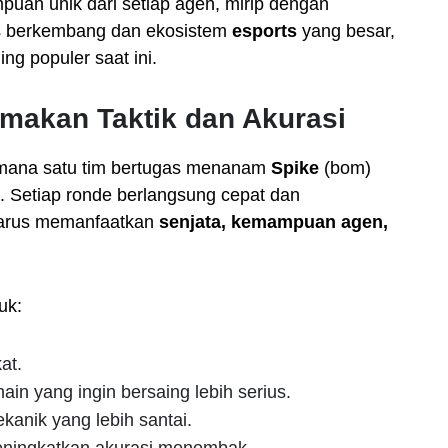
an unik dari setiap agen, mirip dengan
us berkembang dan ekosistem
esports
yang besar,
ng populer saat ini.
akan Taktik dan Akurasi
 mana satu tim bertugas menanam
Spike
(bom)
 Setiap ronde berlangsung cepat dan
harus memanfaatkan
senjata, kemampuan agen,
uk:
at.
in yang ingin bersaing lebih serius.
anik yang lebih santai.
eningkatkan akurasi menembak.