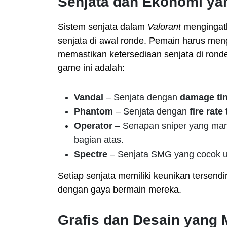
Senjata dan Ekonomi yan
Sistem senjata dalam
Valorant
mengingat
senjata di awal ronde. Pemain harus men
memastikan ketersediaan senjata di rond
game ini adalah:
Vandal
– Senjata dengan
damage tin
Phantom
– Senjata dengan
fire rat
Operator
– Senapan sniper yang ma
bagian atas.
Spectre
– Senjata SMG yang cocok un
Setiap senjata memiliki keunikan tersend
dengan gaya bermain mereka.
Grafis dan Desain yang M