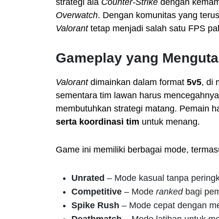
strategi ala
Counter-Strike
dengan kemampu
Overwatch
. Dengan komunitas yang ter
Valorant
tetap menjadi salah satu FPS pali
Gameplay yang Mengutam
Valorant
dimainkan dalam format
5v5
, di
sementara tim lawan harus mencegahnya.
membutuhkan strategi matang. Pemain 
serta koordinasi tim
untuk menang.
Game ini memiliki berbagai mode, termas
Unrated
– Mode kasual tanpa peringk
Competitive
– Mode
ranked
bagi pema
Spike Rush
– Mode cepat dengan mek
Deathmatch
– Mode latihan untuk m