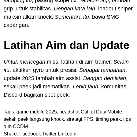
samping itu
, pasang scope 6x.
Terlebih lagi
, tambah
grip untuk stabilitas.
Dengan kata lain
, loadout sniper
maksimalkan knock.
Sementara itu
, bawa SMG
cadangan.
Latihan Aim dan Update
Untuk mencegah
miss, latihan di aim trainer.
Selain
itu
, aktifkan gyro untuk presisi.
Sebagai tambahan
,
update 2025 tambah aim assist.
Dengan demikian
,
sekali peek jadi mematikan.
Lebih jauh
, komunitas
Discord bagikan spot peek.
Tags:
game mobile 2025
,
headshot Call of Duty Mobile
,
sekali peek langsung knock
,
strategi FPS
,
timing peek
,
tips
aim CODM
Share:
Facebook
Twitter
Linkedin