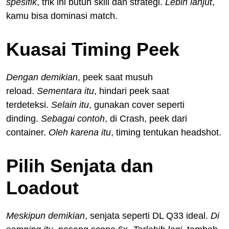
spesifik
, trik ini butuh skill dan strategi.
Lebih lanjut
,
kamu bisa dominasi match.
Kuasai Timing Peek
Dengan demikian
, peek saat musuh
reload.
Sementara itu
, hindari peek saat
terdeteksi.
Selain itu
, gunakan cover seperti
dinding.
Sebagai contoh
, di Crash, peek dari
container.
Oleh karena itu
, timing tentukan headshot.
Pilih Senjata dan
Loadout
Meskipun demikian
, senjata seperti DL Q33 ideal.
Di