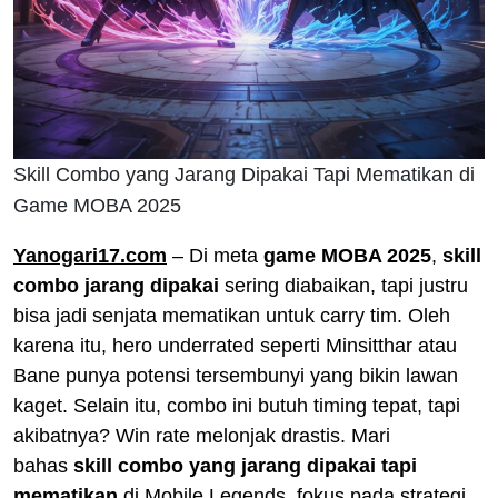
Skill Combo yang Jarang Dipakai Tapi Mematikan di
Game MOBA 2025
Yanogari17.com
– Di meta
game MOBA 2025
,
skill
combo jarang dipakai
sering diabaikan, tapi justru
bisa jadi senjata mematikan untuk carry tim. Oleh
karena itu, hero underrated seperti Minsitthar atau
Bane punya potensi tersembunyi yang bikin lawan
kaget. Selain itu, combo ini butuh timing tepat, tapi
akibatnya? Win rate melonjak drastis. Mari
bahas
skill combo yang jarang dipakai tapi
mematikan
di Mobile Legends, fokus pada strategi