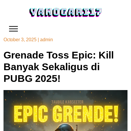
Skip
to
content
October 3, 2025
|
admin
Grenade Toss Epic: Kill
Banyak Sekaligus di
PUBG 2025!