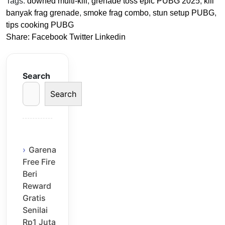
Tags:
downed multi-kill
,
grenade toss epic PUBG 2025
,
kill
banyak frag grenade
,
smoke frag combo
,
stun setup PUBG
,
tips cooking PUBG
Share:
Facebook
Twitter
Linkedin
Search
Search
Garena
Free Fire
Beri
Reward
Gratis
Senilai
Rp1 Juta