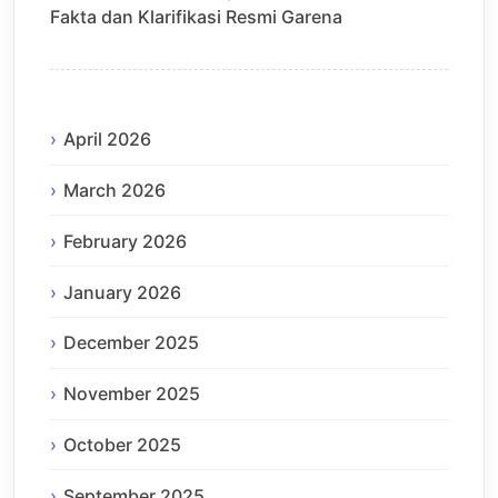
Fakta dan Klarifikasi Resmi Garena
April 2026
March 2026
February 2026
January 2026
December 2025
November 2025
October 2025
September 2025