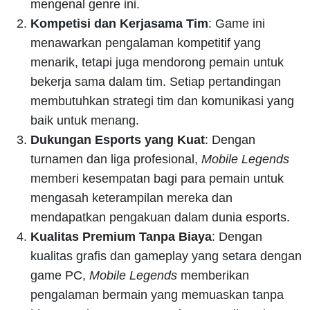
mengenal genre ini.
Kompetisi dan Kerjasama Tim
: Game ini
menawarkan pengalaman kompetitif yang
menarik, tetapi juga mendorong pemain untuk
bekerja sama dalam tim. Setiap pertandingan
membutuhkan strategi tim dan komunikasi yang
baik untuk menang.
Dukungan Esports yang Kuat
: Dengan
turnamen dan liga profesional,
Mobile Legends
memberi kesempatan bagi para pemain untuk
mengasah keterampilan mereka dan
mendapatkan pengakuan dalam dunia esports.
Kualitas Premium Tanpa Biaya
: Dengan
kualitas grafis dan gameplay yang setara dengan
game PC,
Mobile Legends
memberikan
pengalaman bermain yang memuaskan tanpa