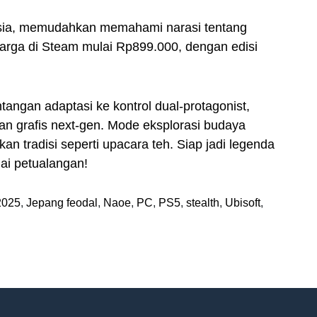
esia, memudahkan memahami narasi tentang
arga di Steam mulai Rp899.000, dengan edisi
angan adaptasi ke kontrol dual-protagonist,
an grafis next-gen. Mode eksplorasi budaya
an tradisi seperti upacara teh. Siap jadi legenda
ai petualangan!
2025
,
Jepang feodal
,
Naoe
,
PC
,
PS5
,
stealth
,
Ubisoft
,