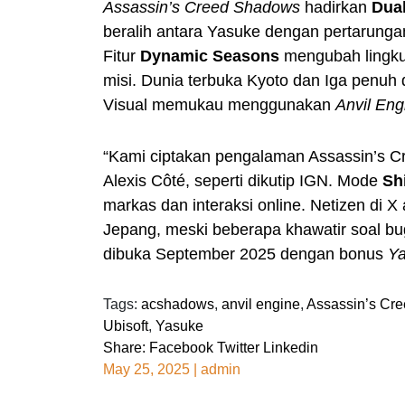
Assassin’s Creed Shadows
hadirkan
Dua
beralih antara Yasuke dengan pertarungan
Fitur
Dynamic Seasons
mengubah lingku
misi. Dunia terbuka Kyoto dan Iga penuh 
Visual memukau menggunakan
Anvil Eng
“Kami ciptakan pengalaman Assassin’s Cre
Alexis Côté, seperti dikutip IGN. Mode
Sh
markas dan interaksi online. Netizen di 
Jepang, meski beberapa khawatir soal bu
dibuka September 2025 dengan bonus
Ya
Tags:
acshadows
,
anvil engine
,
Assassin’s Cr
Ubisoft
,
Yasuke
Share:
Facebook
Twitter
Linkedin
May 25, 2025
|
admin