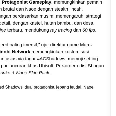
l Protagonist Gameplay
, memungkinkan pemain
 brutal dan Naoe dengan stealth lincah.
ngan berdasarkan musim, memengaruhi strategi
detail, dengan kastel, hutan bambu, dan desa.
ine
terbaru, mendukung
ray tracing
dan
60 fps
.
ed paling imersif,” ujar direktur game Marc-
inobi Network
memungkinkan kustomisasi
X antusias via tagar #ACShadows, memuji setting
g peluncuran khas Ubisoft. Pre-order edisi Shogun
suke & Naoe Skin Pack
.
eed Shadows
,
dual protagonist
,
jepang feudal
,
Naoe
,