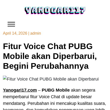
Skip
to
content
April 14, 2026
|
admin
Fitur Voice Chat PUBG
Mobile akan Diperbarui,
Begini Perubahannya
Yanogari17.com
–
PUBG Mobile
akan segera
memperbarui fitur Voice Chat di update besar
mendatang. Perubahan ini mencakup kualitas suara,
keamanan, dan kemudahan penggunaan yang lebih