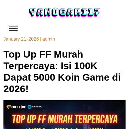
Skip
to
content
January 21, 2026
|
admin
Top Up FF Murah
Terpercaya: Isi 100K
Dapat 5000 Koin Game di
2026!