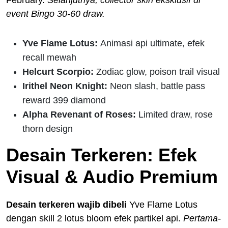
February.
Selanjutnya, collector skin eksklusif di
event Bingo 30-60 draw.
Yve Flame Lotus:
Animasi api ultimate, efek
recall mewah
Helcurt Scorpio:
Zodiac glow, poison trail visual
Irithel Neon Knight:
Neon slash, battle pass
reward 399 diamond
Alpha Revenant of Roses:
Limited draw, rose
thorn design
Desain Terkeren: Efek
Visual & Audio Premium
Desain terkeren wajib dibeli
Yve Flame Lotus
dengan skill 2 lotus bloom efek partikel api.
Pertama-