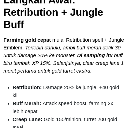
Retribution + Jungle
Buff
Farming gold cepat
mulai Retribution spell + Jungle
Emblem.
Terlebih dahulu, ambil buff merah detik 30
untuk damage 20% ke monster.
Di samping itu
buff
biru tambah XP 15%. Selanjutnya, clear creep lane 1
menit pertama untuk gold turret ekstra.
Retribution:
Damage 20% ke jungle, +40 gold
kill
Buff Merah:
Attack speed boost, farming 2x
lebih cepat
Creep Lane:
Gold 150/minion, turret 200 gold
awal