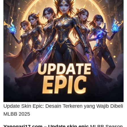
Update Skin Epic: Desain Terkeren yang Wajib Dibeli
MLBB 2025
Yanogari17.com
– Update skin epic
MLBB Season