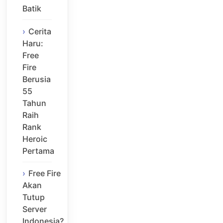
Batik
Cerita
Haru:
Free
Fire
Berusia
55
Tahun
Raih
Rank
Heroic
Pertama
Free Fire
Akan
Tutup
Server
Indonesia?