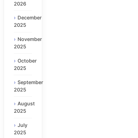
2026
December
2025
November
2025
October
2025
September
2025
August
2025
July
2025