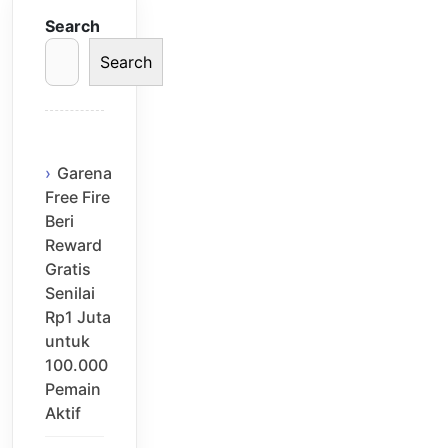
Search
Search
Garena
Free Fire
Beri
Reward
Gratis
Senilai
Rp1 Juta
untuk
100.000
Pemain
Aktif