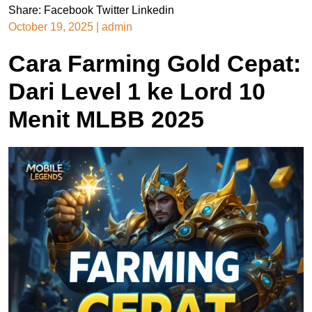
Share:
Facebook
Twitter
Linkedin
October 19, 2025
|
admin
Cara Farming Gold Cepat:
Dari Level 1 ke Lord 10
Menit MLBB 2025