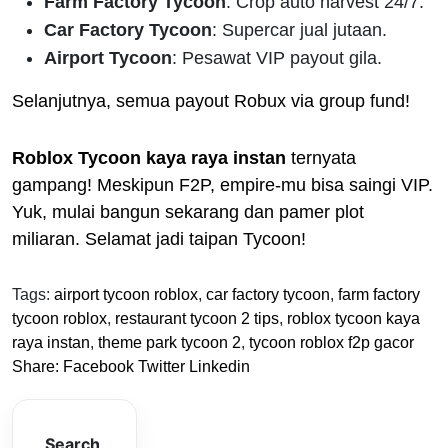
Farm Factory Tycoon
: Crop auto harvest 24/7.
Car Factory Tycoon
: Supercar jual jutaan.
Airport Tycoon
: Pesawat VIP payout gila.
Selanjutnya, semua payout Robux via group fund!
Roblox Tycoon kaya raya instan
ternyata
gampang! Meskipun F2P, empire-mu bisa saingi VIP.
Yuk, mulai bangun sekarang dan pamer plot
miliaran. Selamat jadi taipan Tycoon!
Tags:
airport tycoon roblox
,
car factory tycoon
,
farm factory
tycoon roblox
,
restaurant tycoon 2 tips
,
roblox tycoon kaya
raya instan
,
theme park tycoon 2
,
tycoon roblox f2p gacor
Share:
Facebook
Twitter
Linkedin
Search