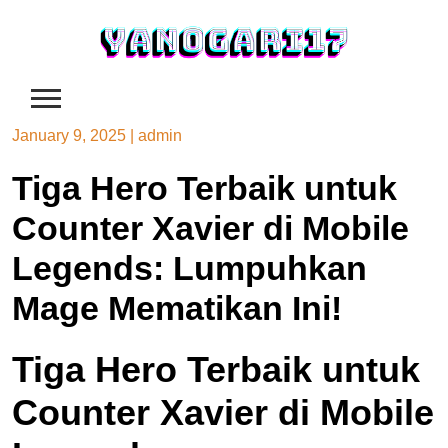
Skip
to
content
January 9, 2025
|
admin
Tiga Hero Terbaik untuk
Counter Xavier di Mobile
Legends: Lumpuhkan
Mage Mematikan Ini!
Tiga Hero Terbaik untuk
Counter Xavier di Mobile