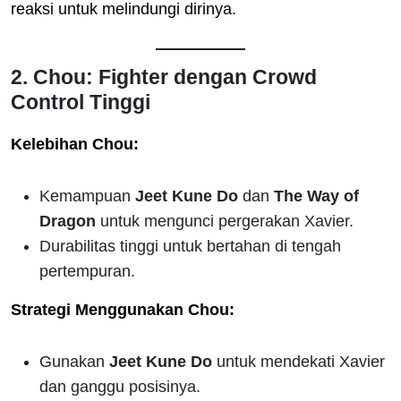
reaksi untuk melindungi dirinya.
2. Chou: Fighter dengan Crowd
Control Tinggi
Kelebihan Chou:
Kemampuan
Jeet Kune Do
dan
The Way of
Dragon
untuk mengunci pergerakan Xavier.
Durabilitas tinggi untuk bertahan di tengah
pertempuran.
Strategi Menggunakan Chou:
Gunakan
Jeet Kune Do
untuk mendekati Xavier
dan ganggu posisinya.