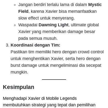
Jangan berdiri terlalu lama di dalam
Mystic
Field
, karena Xavier bisa memanfaatkan
slow effect untuk menyerang.
Waspadai
Dawning Light
, ultimate global
Xavier yang memberikan damage besar
pada semua musuh.
Koordinasi dengan Tim:
Pastikan tim memiliki hero dengan crowd control
untuk menghentikan Xavier, serta hero dengan
burst damage untuk mengeliminasi dia secepat
mungkin.
Kesimpulan
Menghadapi Xavier di Mobile Legends
membutuhkan strategi yang tepat dan pemilihan