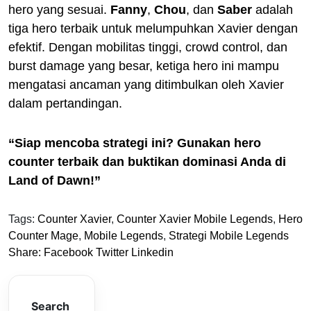
hero yang sesuai.
Fanny
,
Chou
, dan
Saber
adalah
tiga hero terbaik untuk melumpuhkan Xavier dengan
efektif. Dengan mobilitas tinggi, crowd control, dan
burst damage yang besar, ketiga hero ini mampu
mengatasi ancaman yang ditimbulkan oleh Xavier
dalam pertandingan.
“Siap mencoba strategi ini? Gunakan hero
counter terbaik dan buktikan dominasi Anda di
Land of Dawn!”
Tags:
Counter Xavier
,
Counter Xavier Mobile Legends
,
Hero
Counter Mage
,
Mobile Legends
,
Strategi Mobile Legends
Share:
Facebook
Twitter
Linkedin
Search