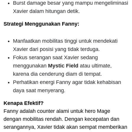
Burst damage besar yang mampu mengeliminasi
Xavier dalam hitungan detik.
Strategi Menggunakan Fanny:
Manfaatkan mobilitas tinggi untuk mendekati
Xavier dari posisi yang tidak terduga.
Fokus serangan saat Xavier sedang
menggunakan
Mystic Field
atau ultimate,
karena dia cenderung diam di tempat.
Perhatikan energi Fanny agar tidak kehabisan
daya saat menyerang.
Kenapa Efektif?
Fanny adalah counter alami untuk hero Mage
dengan mobilitas rendah. Dengan kecepatan dan
serangannya, Xavier tidak akan sempat memberikan