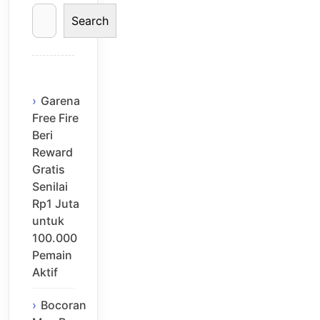
Search
Garena
Free Fire
Beri
Reward
Gratis
Senilai
Rp1 Juta
untuk
100.000
Pemain
Aktif
Bocoran