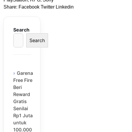
Share:
Facebook
Twitter
Linkedin
Search
Search
Garena
Free Fire
Beri
Reward
Gratis
Senilai
Rp1 Juta
untuk
100.000