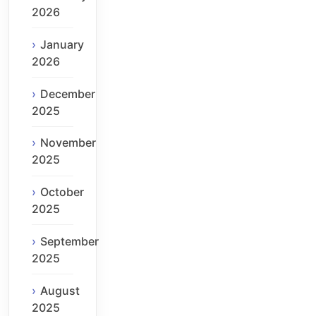
2026
January
2026
December
2025
November
2025
October
2025
September
2025
August
2025