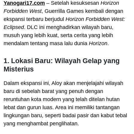
Yanogari17.com
– Setelah kesuksesan
Horizon
Forbidden West
, Guerrilla Games kembali dengan
ekspansi terbaru berjudul
Horizon Forbidden West:
Eclipsed
. DLC ini menghadirkan wilayah baru,
musuh yang lebih kuat, serta cerita yang lebih
mendalam tentang masa lalu dunia
Horizon
.
1. Lokasi Baru: Wilayah Gelap yang
Misterius
Dalam ekspansi ini, Aloy akan menjelajahi wilayah
baru di sebelah barat yang penuh dengan
reruntuhan kota modern yang telah ditelan hutan
lebat dan gurun luas. Area ini memiliki tantangan
lingkungan baru, seperti badai pasir dan kabut tebal
yang menghambat penglihatan.