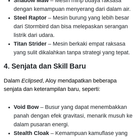
Shadow Maw
– Mesin mirip buaya raksasa
dengan kemampuan menyerang dari dalam air.
Steel Raptor
– Mesin burung yang lebih besar
dari Stormbird dan bisa melepaskan serangan
listrik dari udara.
Titan Strider
– Mesin berkaki empat raksasa
yang sulit dikalahkan tanpa strategi yang tepat.
4. Senjata dan Skill Baru
Dalam
Eclipsed
, Aloy mendapatkan beberapa
senjata dan keterampilan baru, seperti:
Void Bow
– Busur yang dapat menembakkan
panah dengan efek gravitasi, menarik musuh ke
dalam pusaran energi.
Stealth Cloak
– Kemampuan kamuflase yang