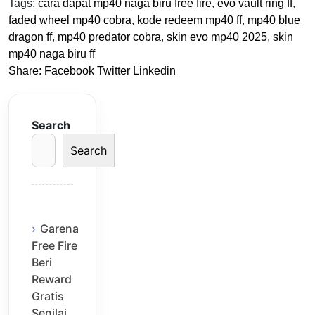
Tags:
cara dapat mp40 naga biru free fire
,
evo vault ring ff
,
faded wheel mp40 cobra
,
kode redeem mp40 ff
,
mp40 blue
dragon ff
,
mp40 predator cobra
,
skin evo mp40 2025
,
skin
mp40 naga biru ff
Share:
Facebook
Twitter
Linkedin
Search
Search
Garena
Free Fire
Beri
Reward
Gratis
Senilai