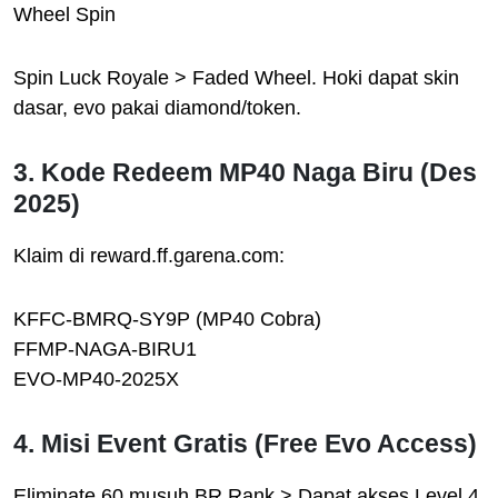
Wheel Spin
Spin Luck Royale > Faded Wheel. Hoki dapat skin
dasar, evo pakai diamond/token.
3. Kode Redeem MP40 Naga Biru (Des
2025)
Klaim di reward.ff.garena.com:
KFFC-BMRQ-SY9P (MP40 Cobra)
FFMP-NAGA-BIRU1
EVO-MP40-2025X
4. Misi Event Gratis (Free Evo Access)
Eliminate 60 musuh BR Rank > Dapat akses Level 4