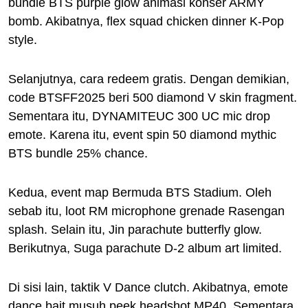
bundle BTS purple glow animasi konser ARMY
bomb. Akibatnya, flex squad chicken dinner K-Pop
style.
Selanjutnya, cara redeem gratis. Dengan demikian,
code BTSFF2025 beri 500 diamond V skin fragment.
Sementara itu, DYNAMITEUC 300 UC mic drop
emote. Karena itu, event spin 50 diamond mythic
BTS bundle 25% chance.
Kedua, event map Bermuda BTS Stadium. Oleh
sebab itu, loot RM microphone grenade Rasengan
splash. Selain itu, Jin parachute butterfly glow.
Berikutnya, Suga parachute D-2 album art limited.
Di sisi lain, taktik V Dance clutch. Akibatnya, emote
dance bait musuh peek headshot MP40. Sementara