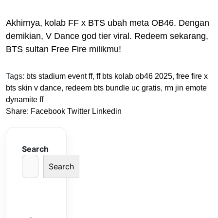
Akhirnya, kolab FF x BTS ubah meta OB46. Dengan
demikian, V Dance god tier viral. Redeem sekarang,
BTS sultan Free Fire milikmu!
Tags:
bts stadium event ff
,
ff bts kolab ob46 2025
,
free fire x
bts skin v dance
,
redeem bts bundle uc gratis
,
rm jin emote
dynamite ff
Share:
Facebook
Twitter
Linkedin
Search
Search